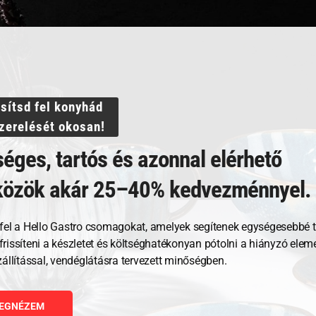
ssítsd fel konyhád
szerelését okosan!
éges, tartós és azonnal elérhető
közök akár 25–40% kedvezménnyel.
Kapcsolódó termékek
fel a Hello Gastro csomagokat, amelyek segítenek egységesebbé t
, frissíteni a készletet és költséghatékonyan pótolni a hiányzó ele
zállítással, vendéglátásra tervezett minőségben.
EGNÉZEM