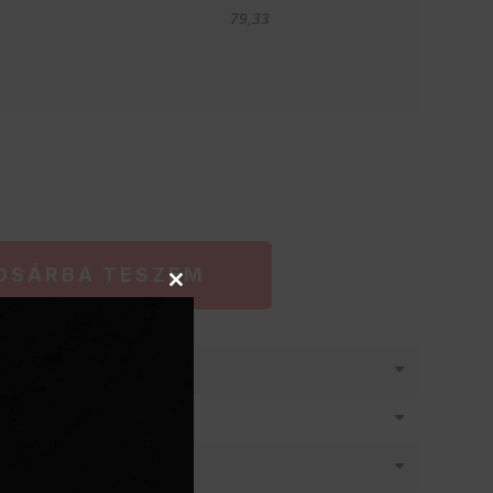
79,33
OSÁRBA TESZEM
Close
this
module
látásban