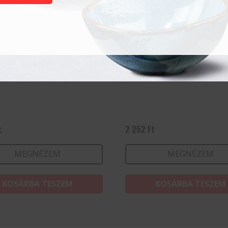
 35 cl
Granity 30 cl
t
2 252
Ft
MEGNÉZEM
MEGNÉZEM
KOSÁRBA TESZEM
KOSÁRBA TESZEM