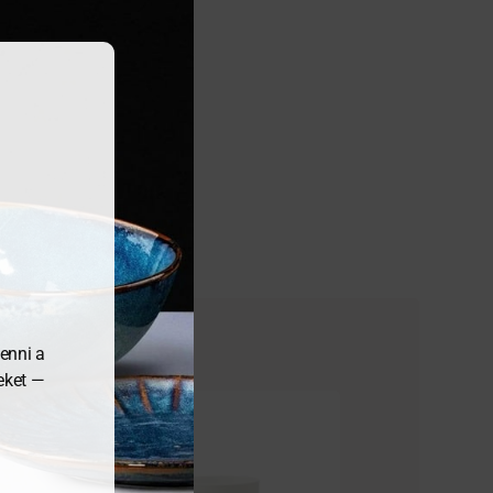
enni a
meket —