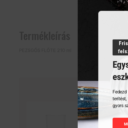
Termékleírás
Fri
PEZSGŐS FLŐTE 210 ml
fel
Egys
esz
Fedezd 
terítést
gyors s
M