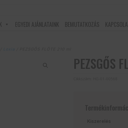
K
EGYEDI AJÁNLATAINK
BEMUTATKOZÁS
KAPCSOLA
/
Loxia
/ PEZSGŐS FLŐTE 210 ml
PEZSGŐS FL
Cikkszám:
HG-01-00568
Termékinformác
Kiszerelés