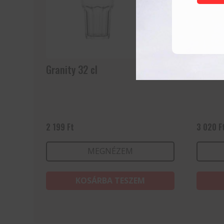
Granity 32 cl
Collins
2 199
Ft
3 020
F
MEGNÉZEM
KOSÁRBA TESZEM