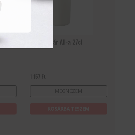
Vizes pohár All-a 27cl
1 157
Ft
MEGNÉZEM
KOSÁRBA TESZEM