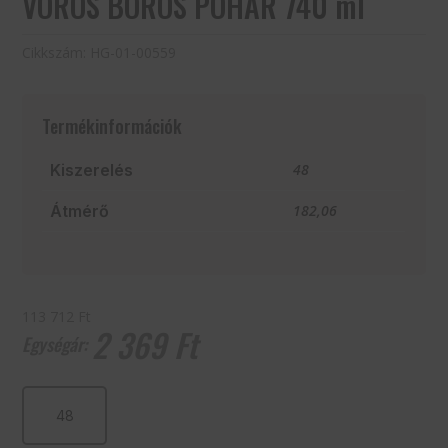
VÖRÖS BOROS POHÁR 740 ml
Cikkszám:
HG-01-00559
Termékinformációk
Kiszerelés
48
Átmérő
182,06
113 712 Ft
2 369
Ft
VÖRÖS
BOROS
POHÁR