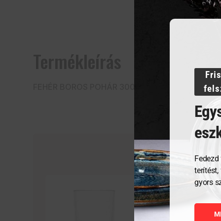
Termékleírás
Fri
FEHÉR BOROS POHÁR 300 ml
fel
Egys
esz
Fedezd 
terítést
gyors s
M