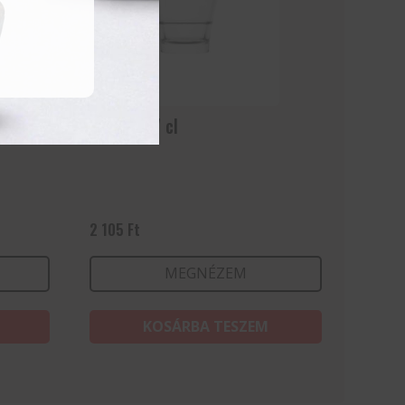
Collins 27 cl
2 105
Ft
MEGNÉZEM
KOSÁRBA TESZEM