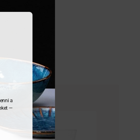
enni a
meket —