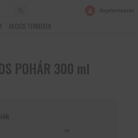
Bejelentkezés

T
AKCIÓS TERMÉKEK
OS POHÁR 300 ml
iók
48