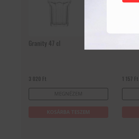
Granity 47 cl
Vizes 
3 020
Ft
1 157
Ft
MEGNÉZEM
KOSÁRBA TESZEM