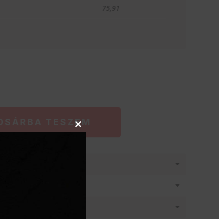
75,91
OSÁRBA TESZEM
Close
this
module
látásban