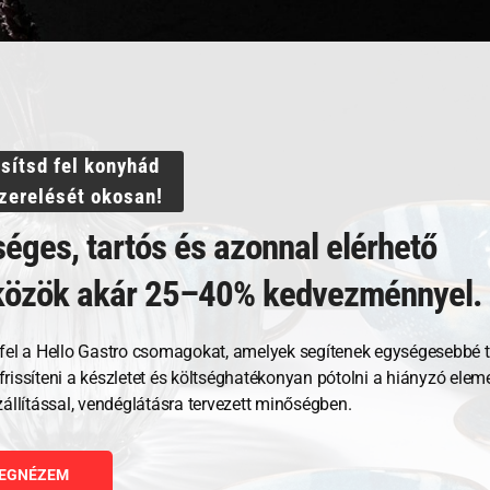
ssítsd fel konyhád
szerelését okosan!
éges, tartós és azonnal elérhető
közök akár 25–40% kedvezménnyel.
Kapcsolódó termékek
fel a Hello Gastro csomagokat, amelyek segítenek egységesebbé t
, frissíteni a készletet és költséghatékonyan pótolni a hiányzó ele
zállítással, vendéglátásra tervezett minőségben.
EGNÉZEM