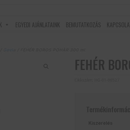
K
EGYEDI AJÁNLATAINK
BEMUTATKOZÁS
KAPCSOLA
/
Gavia
/ FEHÉR BOROS POHÁR 300 ml
FEHÉR BOR
Cikkszám:
HG-01-00527
Termékinformác
Kiszerelés