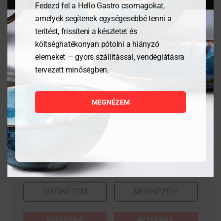
Fedezd fel a Hello Gastro csomagokat,
amelyek segítenek egységesebbé tenni a
terítést, frissíteni a készletet és
költséghatékonyan pótolni a hiányzó
elemeket — gyors szállítással, vendéglátásra
tervezett minőségben.
MEGNÉZEM
Vizes pohár All-a 27cl
Vizes pohár All-a 27cl
1 157
Ft
1 157
Ft
MEGNÉZEM
MEGNÉZEM
KOSÁRBA
KOSÁRBA