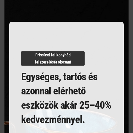
this
Szakértelem a vendéglátásban
modu
Mindent egy helyen
Villámgyors szállítás
Frissítsd fel konyhád
felszerelését okosan!
Termékleírás
Egységes, tartós és
azonnal elérhető
BLACK SÖRÖS POHÁR 600 ml
eszközök akár 25–40%
kedvezménnyel.
Kapcsolódó termékek