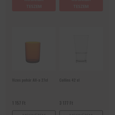
TESZEM
TESZEM
Vizes pohár All-a 27cl
Collins 42 cl
1 157
Ft
3 177
Ft