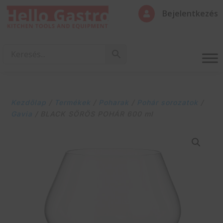
Bejelentkezés

Kezdőlap
/
Termékek
/
Poharak
/
Pohár sorozatok
/
Gavia
/ BLACK SÖRÖS POHÁR 600 ml