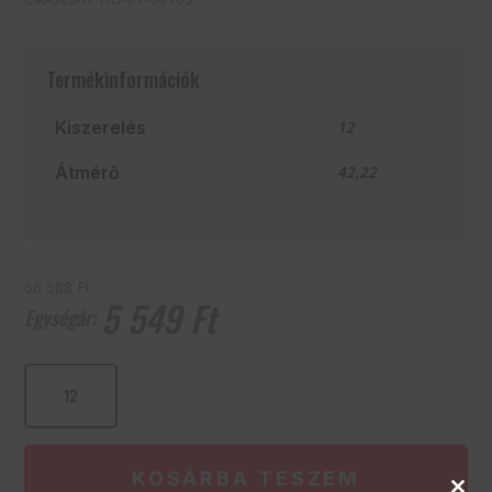
Termékinformációk
Kiszerelés
12
Átmérő
42,22
66 588 Ft
5 549
Ft
MARTINI
280
ml
mennyiség
KOSÁRBA TESZEM