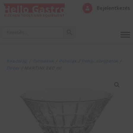
Bejelentkezés

Kezdőlap
/
Termékek
/
Poharak
/
Pohár sorozatok
/
Dover
/ MARTINI 280 ml