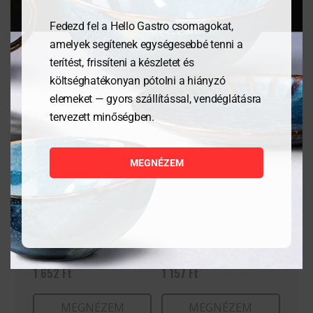
Kapcsolódó termékek
Fedezd fel a Hello Gastro csomagokat,
amelyek segítenek egységesebbé tenni a
terítést, frissíteni a készletet és
költséghatékonyan pótolni a hiányzó
elemeket — gyors szállítással, vendéglátásra
tervezett minőségben.
MEGNÉZEM
Granity 22 cl (15 cl
Vizes pohár All-a 27cl
jelöléssel)
1 652
Ft
1 157
Ft
MEGNÉZEM
MEGNÉZEM