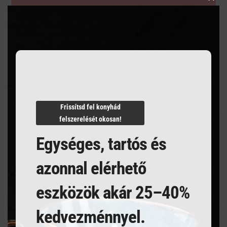
Clos
this
modu
Szakértelem a vendéglátásban
Mindent egy helyen
Villámgyors szállítás
Frissítsd fel konyhád
felszerelését okosan!
Egységes, tartós és
Termékleírás
azonnal elérhető
MARTINI 280 ml
eszközök akár 25–40%
kedvezménnyel.