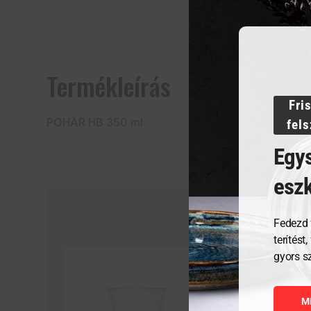
Termékleírás
Fri
POHÁR HB 350 ml
fel
Egys
esz
Fedezd 
terítést
gyors s
M