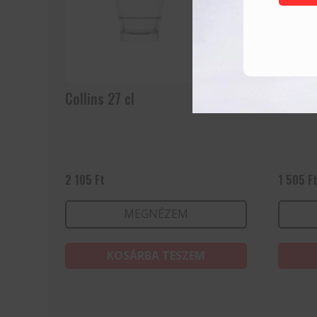
Collins 27 cl
Granit
2 105
Ft
1 505
F
MEGNÉZEM
KOSÁRBA TESZEM