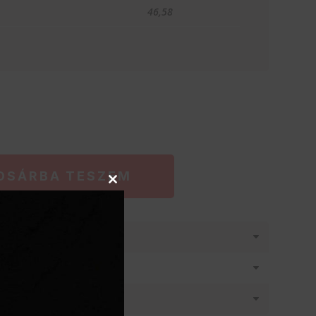
46,58
OSÁRBA TESZEM
Close
this
module
látásban