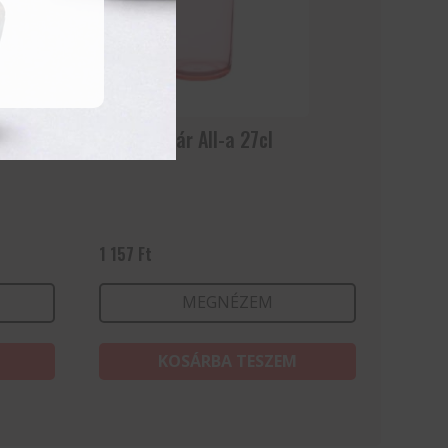
éssel)
Vizes pohár All-a 27cl
1 157
Ft
MEGNÉZEM
KOSÁRBA TESZEM