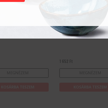
y 35 cl PP
Granity 22 cl (15 cl jelöl
t
1 652
Ft
MEGNÉZEM
MEGNÉZEM
KOSÁRBA TESZEM
KOSÁRBA TESZEM