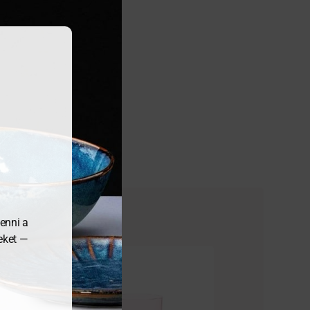
enni a
meket —