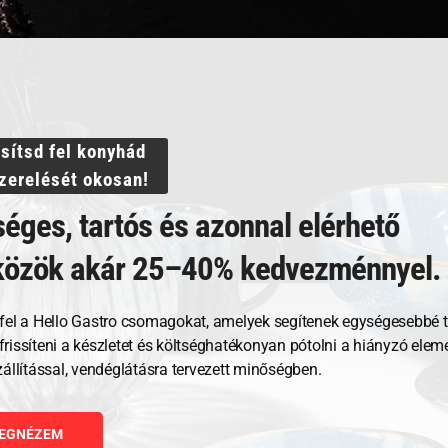
ssítsd fel konyhád
szerelését okosan!
éges, tartós és azonnal elérhető
közök akár 25–40% kedvezménnyel.
Kapcsolódó termékek
fel a Hello Gastro csomagokat, amelyek segítenek egységesebbé t
, frissíteni a készletet és költséghatékonyan pótolni a hiányzó ele
zállítással, vendéglátásra tervezett minőségben.
EGNÉZEM