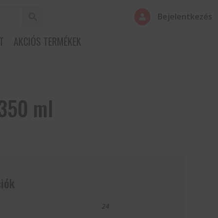
Bejelentkezés

T
AKCIÓS TERMÉKEK
350 ml
iók
24