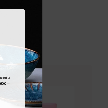
enni a
meket —