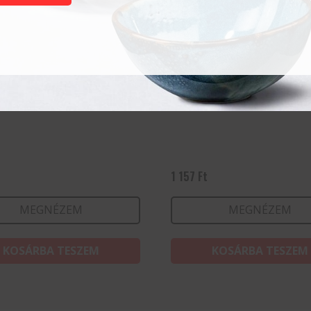
pohár All-a 27cl
Vizes pohár All-a 27cl
1 157
Ft
MEGNÉZEM
MEGNÉZEM
KOSÁRBA TESZEM
KOSÁRBA TESZEM