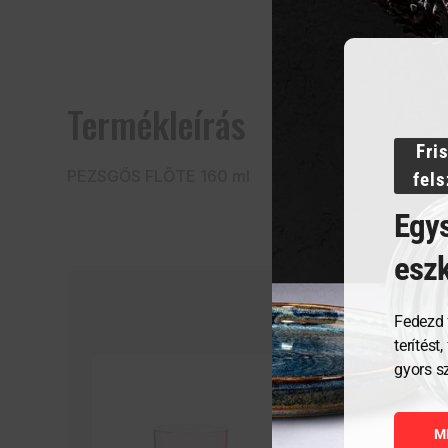
Termékleírás
Fri
PEZSGŐS FLŐTE 160 ml
fel
Egys
esz
Fedezd 
terítést
gyors s
M