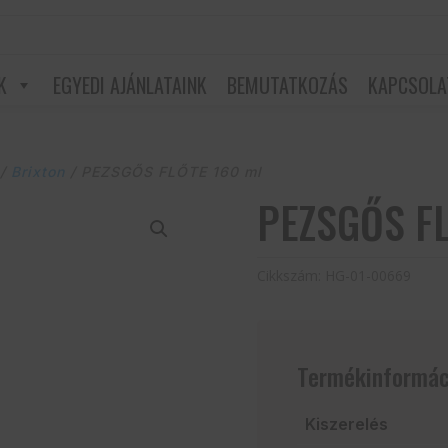
K
EGYEDI AJÁNLATAINK
BEMUTATKOZÁS
KAPCSOLA
/
Brixton
/ PEZSGŐS FLŐTE 160 ml
PEZSGŐS FL
Cikkszám:
HG-01-00669
Termékinformác
Kiszerelés