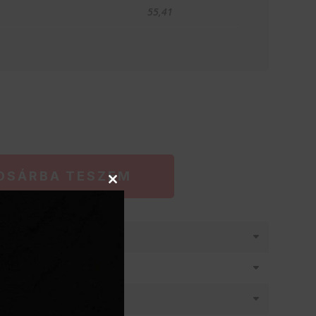
55,41
OSÁRBA TESZEM
Close
this
module
látásban