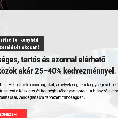
ssítsd fel konyhád
szerelését okosan!
éges, tartós és azonnal elérhető
közök akár 25–40% kedvezménnyel.
Kapcsolódó termékek
fel a Hello Gastro csomagokat, amelyek segítenek egységesebbé t
, frissíteni a készletet és költséghatékonyan pótolni a hiányzó ele
zállítással, vendéglátásra tervezett minőségben.
EGNÉZEM