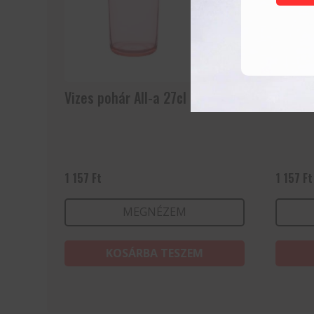
Vizes pohár All-a 27cl
Vizes 
1 157
Ft
1 157
Ft
MEGNÉZEM
KOSÁRBA TESZEM