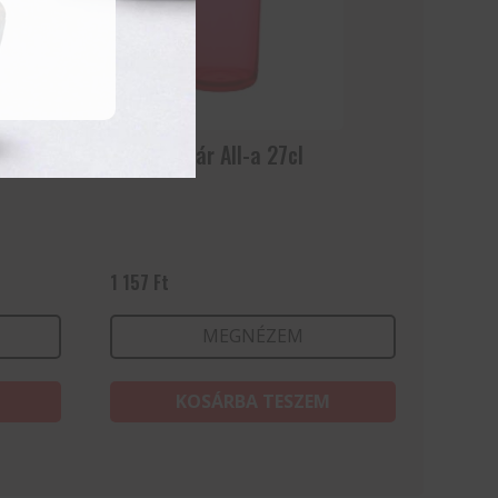
Vizes pohár All-a 27cl
1 157
Ft
MEGNÉZEM
KOSÁRBA TESZEM