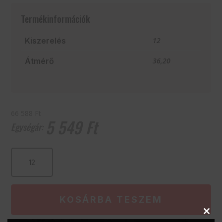
Termékinformációk
Kiszerelés
12
Átmérő
36,20
66 588 Ft
5 549
Ft
COUPE
370
ml
mennyiség
KOSÁRBA TESZEM
Clos