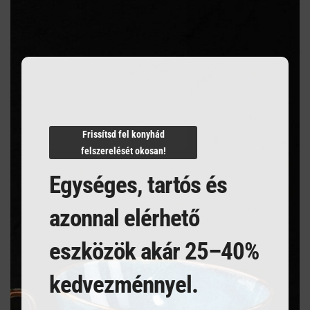
this
modu
Szakértelem a vendéglátásban
Mindent egy helyen
Villámgyors szállítás
Frissítsd fel konyhád
felszerelését okosan!
Egységes, tartós és
Termékleírás
azonnal elérhető
COUPE 370 ml
eszközök akár 25–40%
kedvezménnyel.