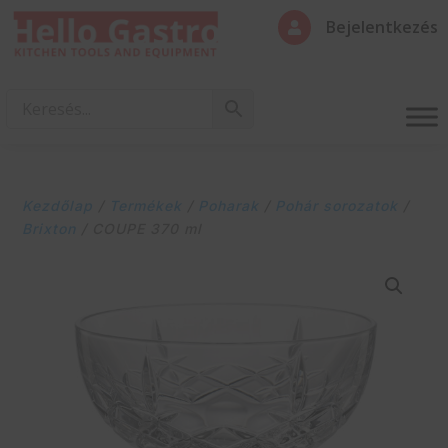
Bejelentkezés

Kezdőlap
/
Termékek
/
Poharak
/
Pohár sorozatok
/
Brixton
/ COUPE 370 ml