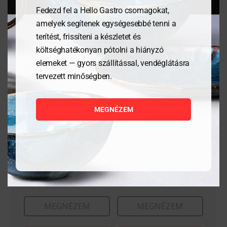
Kapcsolódó termékek
Fedezd fel a Hello Gastro csomagokat,
amelyek segítenek egységesebbé tenni a
terítést, frissíteni a készletet és
költséghatékonyan pótolni a hiányzó
elemeket — gyors szállítással, vendéglátásra
tervezett minőségben.
MEGNÉZEM
Granity 34 cl
Granity 30 cl
3 177
Ft
2 252
Ft
MEGNÉZEM
MEGNÉZEM