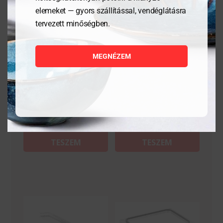
elemeket — gyors szállítással, vendéglátásra
tervezett minőségben.
Csipesz
Tálaló csipesz- 28 cm
MEGNÉZEM
2 316
Ft
2 811
Ft
MEGNÉZEM
MEGNÉZEM
KOSÁRBA
KOSÁRBA
TESZEM
TESZEM