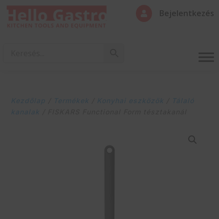
Bejelentkezés

Kezdőlap
/
Termékek
/
Konyhai eszközök
/
Tálaló
kanalak
/ FISKARS Functional Form tésztakanál