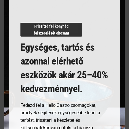
Termékleírás
Frissítsd fel konyhád
felszerelését okosan!
Egységes, tartós és
azonnal elérhető
Kapcsolódó termékek
eszközök akár 25–40%
kedvezménnyel.
Fedezd fel a Hello Gastro csomagokat,
amelyek segítenek egységesebbé tenni a
terítést, frissíteni a készletet és
költséghatékonyan pótolni a hiányzó