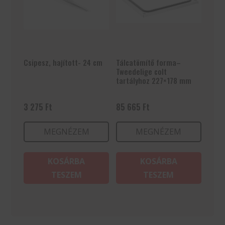
Csipesz, hajított- 24 cm
Tálcatömítő forma–
Tweedelige colt
tartályhoz 227×178 mm
3 275
Ft
85 665
Ft
MEGNÉZEM
MEGNÉZEM
KOSÁRBA
KOSÁRBA
TESZEM
TESZEM