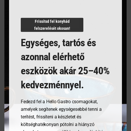
Termékleírás
Frissítsd fel konyhád
felszerelését okosan!
Egységes, tartós és
azonnal elérhető
Kapcsolódó termékek
eszközök akár 25–40%
kedvezménnyel.
Fedezd fel a Hello Gastro csomagokat,
amelyek segítenek egységesebbé tenni a
terítést, frissíteni a készletet és
költséghatékonyan pótolni a hiányzó