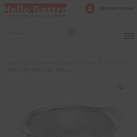
Bejelentkezés

Kezdőlap
/
Termékek
/
Konyhai eszközök
/
Szűrők
/
ZWILLING Pro szűrő (20 cm)