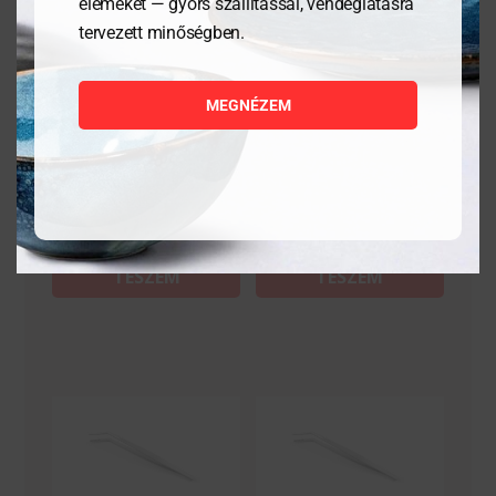
elemeket — gyors szállítással, vendéglátásra
Vödör fogóval 10 liter
Halszálkázó csipesz
tervezett minőségben.
MEGNÉZEM
11 213
Ft
3 143
Ft
MEGNÉZEM
MEGNÉZEM
KOSÁRBA
KOSÁRBA
TESZEM
TESZEM