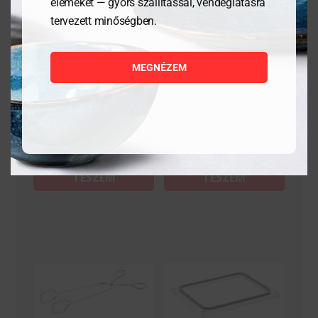
elemeket — gyors szállítással, vendéglátásra
Tálcatömítő forma –
Vödör fogóval 10 liter
tervezett minőségben.
leves tartályhoz 165 mm
MEGNÉZEM
85 665
Ft
11 213
Ft
MEGNÉZEM
MEGNÉZEM
KOSÁRBA
KOSÁRBA
TESZEM
TESZEM