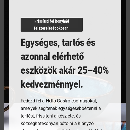
Termékleírás
Frissítsd fel konyhád
felszerelését okosan!
Egységes, tartós és
azonnal elérhető
Kapcsolódó termékek
eszközök akár 25–40%
kedvezménnyel.
Fedezd fel a Hello Gastro csomagokat,
amelyek segítenek egységesebbé tenni a
terítést, frissíteni a készletet és
költséghatékonyan pótolni a hiányzó