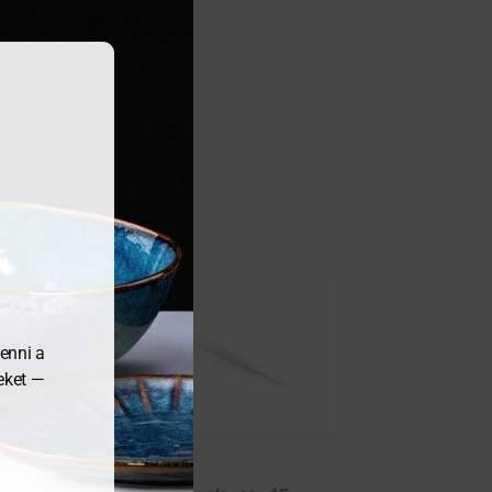
enni a
meket —