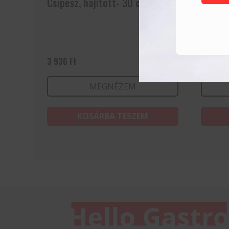
Csipesz, hajított- 30 cm
Péksüt
3 936
Ft
2 613
F
MEGNÉZEM
KOSÁRBA TESZEM