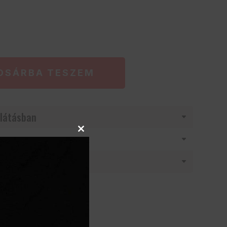
OSÁRBA TESZEM
látásban
Close
this
module