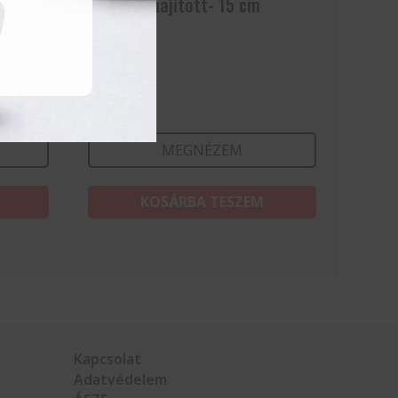
2 cm
Csipesz, hajított- 15 cm
2 448
Ft
MEGNÉZEM
KOSÁRBA TESZEM
Kapcsolat
Adatvédelem