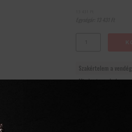
13 431 Ft
13 431
Ft
VICTORINOX
K
konzervnyitó,
fekete
mennyiség
Szakértelem a vendég
Mindent egy helyen
Villámgyors szállítás