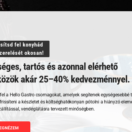
ssítsd fel konyhád
Kapcsolódó termékek
szerelését okosan!
éges, tartós és azonnal elérhető
közök akár 25–40% kedvezménnyel.
fel a Hello Gastro csomagokat, amelyek segítenek egységesebbé t
, frissíteni a készletet és költséghatékonyan pótolni a hiányzó ele
zállítással, vendéglátásra tervezett minőségben.
EGNÉZEM