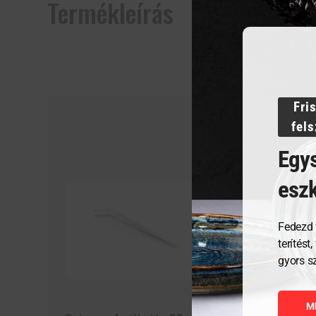
Termékleírás
Fri
fel
Egys
esz
Fedezd 
terítést
gyors s
M