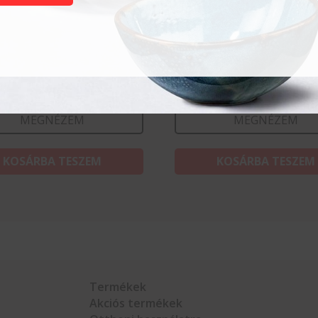
emény csipesz- 28 cm
Péksütemény csipesz- 2
t
2 316
Ft
MEGNÉZEM
MEGNÉZEM
KOSÁRBA TESZEM
KOSÁRBA TESZEM
Termékek
Akciós termékek