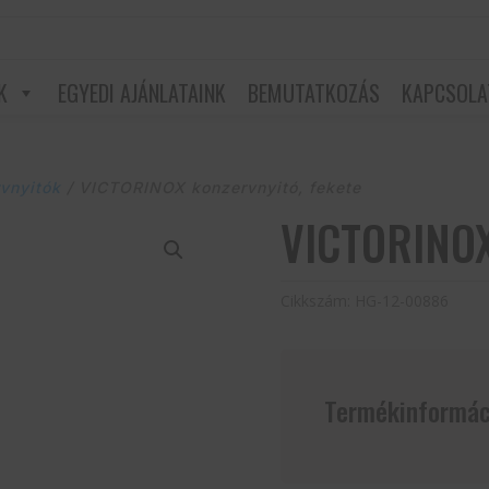
K
EGYEDI AJÁNLATAINK
BEMUTATKOZÁS
KAPCSOLA
vnyitók
/ VICTORINOX konzervnyitó, fekete
VICTORINOX
Cikkszám:
HG-12-00886
Termékinformác