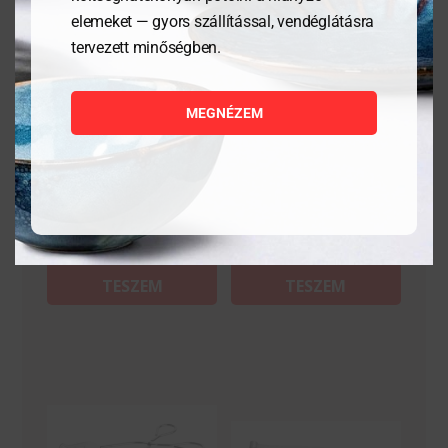
elemeket — gyors szállítással, vendéglátásra
tervezett minőségben.
Csipesz, hajított- 24 cm
Csipesz
MEGNÉZEM
3 275
Ft
2 316
Ft
MEGNÉZEM
MEGNÉZEM
KOSÁRBA
KOSÁRBA
TESZEM
TESZEM