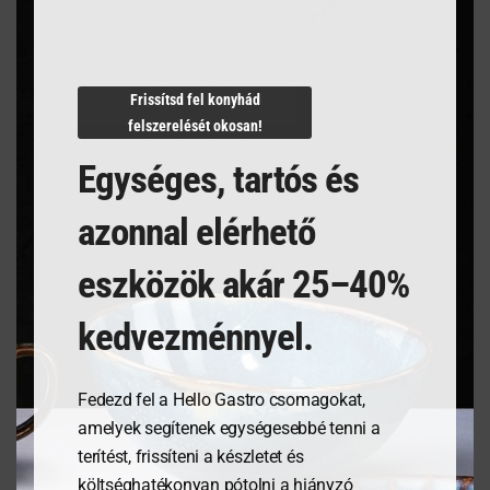
Termékleírás
Frissítsd fel konyhád
felszerelését okosan!
Egységes, tartós és
azonnal elérhető
Kapcsolódó termékek
eszközök akár 25–40%
kedvezménnyel.
Fedezd fel a Hello Gastro csomagokat,
amelyek segítenek egységesebbé tenni a
terítést, frissíteni a készletet és
költséghatékonyan pótolni a hiányzó