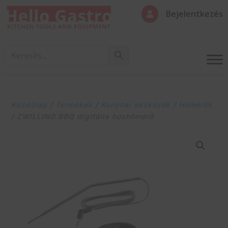
Bejelentkezés

Kezdőlap
/
Termékek
/
Konyhai eszközök
/
Hőmérők
/ ZWILLING BBQ digitális húshőmérő