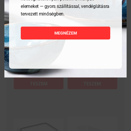
elemeket — gyors szállítással, vendéglátásra
tervezett minőségben.
Csipesz, hajított- 30 cm
Pizza szósz kanál
MEGNÉZEM
3 936
Ft
5 921
Ft
MEGNÉZEM
MEGNÉZEM
KOSÁRBA
KOSÁRBA
TESZEM
TESZEM