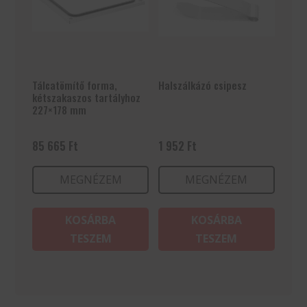
Tálcatömítő forma,
Halszálkázó csipesz
kétszakaszos tartályhoz
227×178 mm
85 665
Ft
1 952
Ft
MEGNÉZEM
MEGNÉZEM
KOSÁRBA
KOSÁRBA
TESZEM
TESZEM