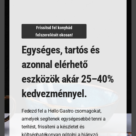
Termékleírás
Frissítsd fel konyhád
felszerelését okosan!
Egységes, tartós és
azonnal elérhető
Kapcsolódó termékek
eszközök akár 25–40%
kedvezménnyel.
Fedezd fel a Hello Gastro csomagokat,
amelyek segítenek egységesebbé tenni a
terítést, frissíteni a készletet és
költséghatékonyan pótolni a hiányzó