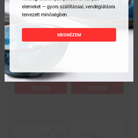
elemeket — gyors szállítással, vendéglátásra
tervezett minőségben.
Tálcatömítő forma –
Tálcatömítő forma–
leves tartályhoz 165 mm
Tweedelige colt
tartályhoz 227×178 mm
MEGNÉZEM
85 665
Ft
85 665
Ft
MEGNÉZEM
MEGNÉZEM
KOSÁRBA
KOSÁRBA
TESZEM
TESZEM