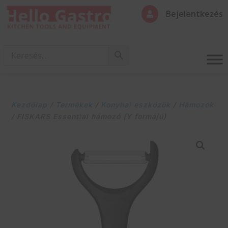
Bejelentkezés

Kezdőlap
/
Termékek
/
Konyhai eszközök
/
Hámozók
/ FISKARS Essential hámozó (Y formájú)