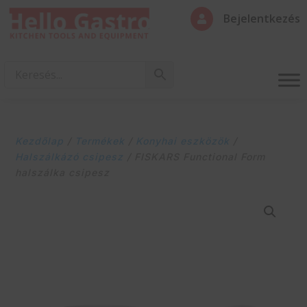
Bejelentkezés

Kezdőlap
/
Termékek
/
Konyhai eszközök
/
Halszálkázó csipesz
/ FISKARS Functional Form
halszálka csipesz