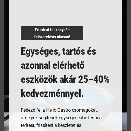
Termékleírás
Frissítsd fel konyhád
felszerelését okosan!
Egységes, tartós és
azonnal elérhető
Kapcsolódó termékek
eszközök akár 25–40%
kedvezménnyel.
Fedezd fel a Hello Gastro csomagokat,
amelyek segítenek egységesebbé tenni a
terítést, frissíteni a készletet és