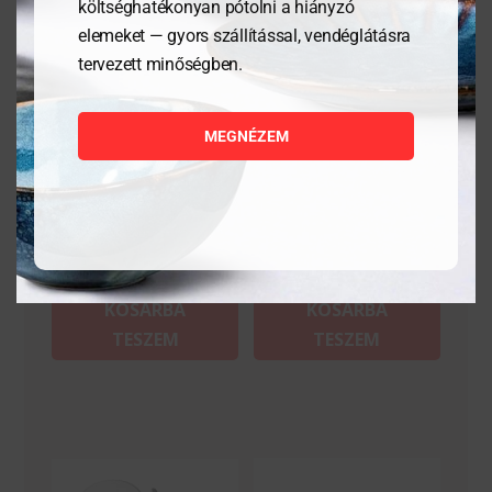
költséghatékonyan pótolni a hiányzó
elemeket — gyors szállítással, vendéglátásra
tervezett minőségben.
Csipesz, hajított- 30 cm
Tálaló csipesz- 28 cm
MEGNÉZEM
3 936
Ft
2 811
Ft
MEGNÉZEM
MEGNÉZEM
KOSÁRBA
KOSÁRBA
TESZEM
TESZEM