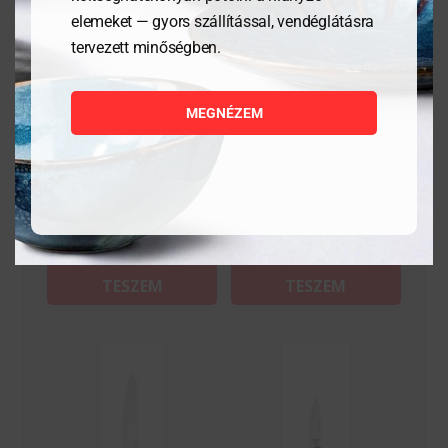
elemeket — gyors szállítással, vendéglátásra
tervezett minőségben.
Húsvilla, 285 mm
Késélező
MEGNÉZEM
17 166
Ft
9 890
Ft
MEGNÉZEM
MEGNÉZEM
KOSÁRBA
KOSÁRBA
TESZEM
TESZEM