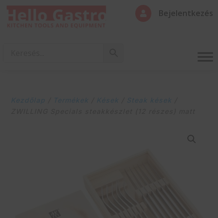
Bejelentkezés

Kezdőlap
/
Termékek
/
Kések
/
Steak kések
/
ZWILLING Specials steakkészlet (12 részes) matt