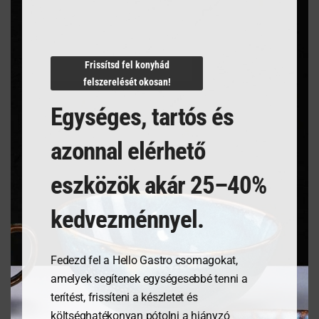
Termékleírás
Frissítsd fel konyhád
felszerelését okosan!
Egységes, tartós és
azonnal elérhető
Kapcsolódó termékek
eszközök akár 25–40%
kedvezménnyel.
Fedezd fel a Hello Gastro csomagokat,
amelyek segítenek egységesebbé tenni a
terítést, frissíteni a készletet és
költséghatékonyan pótolni a hiányzó