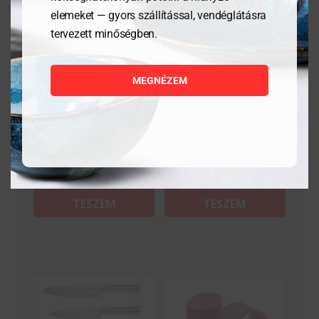
elemeket — gyors szállítással, vendéglátásra
tervezett minőségben.
Japán élező kő, Naniwa,
Hámozókés – Profi Line –
220/1000 finomságú
Fekete – 195x15x25 mm
MEGNÉZEM
19 151
Ft
10 916
Ft
MEGNÉZEM
MEGNÉZEM
KOSÁRBA
KOSÁRBA
TESZEM
TESZEM