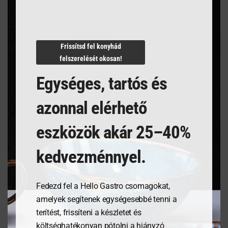
Termékleírás
Frissítsd fel konyhád
felszerelését okosan!
Egységes, tartós és
azonnal elérhető
Kapcsolódó termékek
eszközök akár 25–40%
kedvezménnyel.
Fedezd fel a Hello Gastro csomagokat,
amelyek segítenek egységesebbé tenni a
terítést, frissíteni a készletet és
költséghatékonyan pótolni a hiányzó