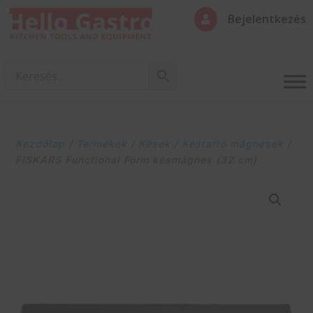
Bejelentkezés

Kezdőlap
/
Termékek
/
Kések
/
Késtartó mágnesek
/
FISKARS Functional Form késmágnes (32 cm)