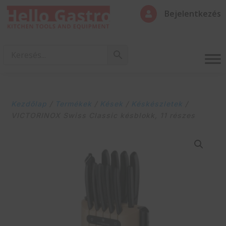
Bejelentkezés

Kezdőlap
/
Termékek
/
Kések
/
Késkészletek
/
VICTORINOX Swiss Classic késblokk, 11 részes