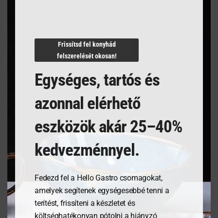
Termékleírás
Frissítsd fel konyhád
felszerelését okosan!
Egységes, tartós és
azonnal elérhető
Kapcsolódó termékek
eszközök akár 25–40%
kedvezménnyel.
Fedezd fel a Hello Gastro csomagokat,
amelyek segítenek egységesebbé tenni a
terítést, frissíteni a készletet és
költséghatékonyan pótolni a hiányzó