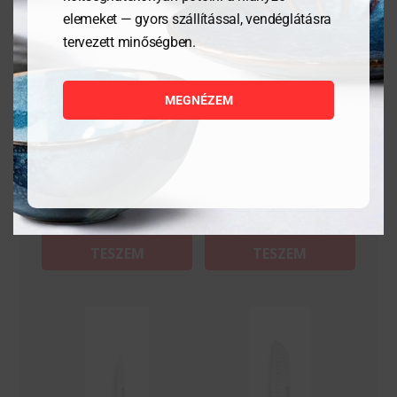
elemeket — gyors szállítással, vendéglátásra
tervezett minőségben.
Japán élező kő, Naniwa,
Csiszolópapír –
220/1000 finomságú
200x50mm
MEGNÉZEM
19 151
Ft
5 259
Ft
MEGNÉZEM
MEGNÉZEM
KOSÁRBA
KOSÁRBA
TESZEM
TESZEM