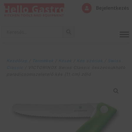
Bejelentkezés

Kezdőlap
/
Termékek
/
Kések
/
Kés szériák
/
Swiss
Classic
/ VICTORINOX Swiss Classic összecsukható
paradicsomszeletelő kés (11 cm) zöld