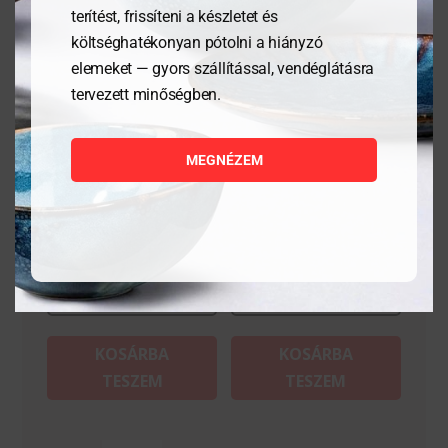
terítést, frissíteni a készletet és
költséghatékonyan pótolni a hiányzó
elemeket — gyors szállítással, vendéglátásra
tervezett minőségben.
Csiszolópapír –
Dekoráló készlet 6
MEGNÉZEM
200x50mm
darabos
5 259
Ft
24 807
Ft
MEGNÉZEM
MEGNÉZEM
KOSÁRBA
KOSÁRBA
TESZEM
TESZEM