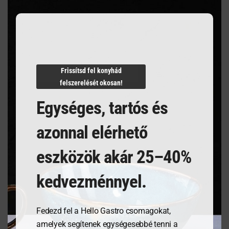
Villámgyors szállítás
Frissítsd fel konyhád
felszerelését okosan!
Termékleírás
Egységes, tartós és
azonnal elérhető
eszközök akár 25–40%
Kapcsolódó termékek
kedvezménnyel.
Fedezd fel a Hello Gastro csomagokat,
amelyek segítenek egységesebbé tenni a