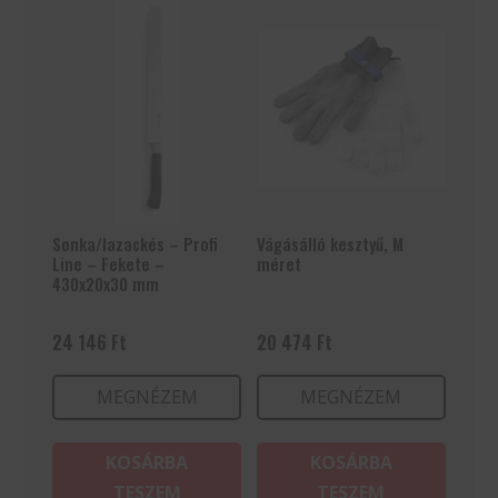
Sonka/lazackés – Profi
Vágásálló kesztyű, M
Line – Fekete –
méret
430x20x30 mm
24 146
Ft
20 474
Ft
MEGNÉZEM
MEGNÉZEM
KOSÁRBA
KOSÁRBA
TESZEM
TESZEM