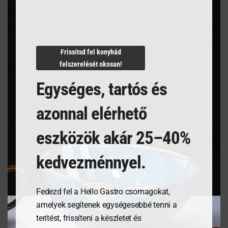
Termékleírás
Frissítsd fel konyhád
felszerelését okosan!
Egységes, tartós és
azonnal elérhető
Kapcsolódó termékek
eszközök akár 25–40%
kedvezménnyel.
Fedezd fel a Hello Gastro csomagokat,
amelyek segítenek egységesebbé tenni a
terítést, frissíteni a készletet és