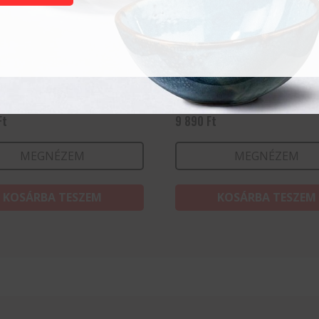
u kés – Profi Line –
Késélező
e – 310x20x50 mm
Ft
9 890
Ft
MEGNÉZEM
MEGNÉZEM
KOSÁRBA TESZEM
KOSÁRBA TESZEM