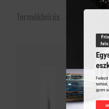
Termékleírás
Fri
fel
Egys
esz
Fedezd 
terítést
gyors s
M