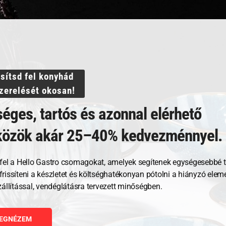
ssítsd fel konyhád
szerelését okosan!
Kapcsolódó termékek
éges, tartós és azonnal elérhető
közök akár 25–40% kedvezménnyel.
fel a Hello Gastro csomagokat, amelyek segítenek egységesebbé t
, frissíteni a készletet és költséghatékonyan pótolni a hiányzó ele
zállítással, vendéglátásra tervezett minőségben.
EGNÉZEM