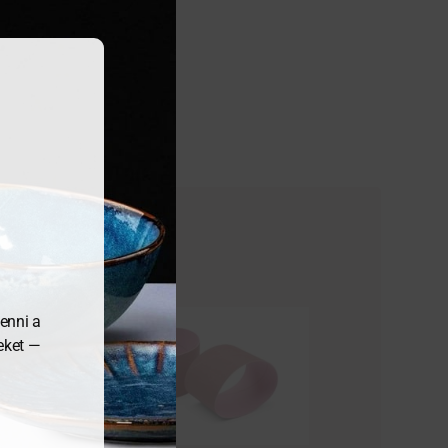
enni a
meket —