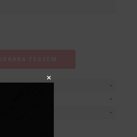
OSÁRBA TESZEM
Close
látásban
this
module