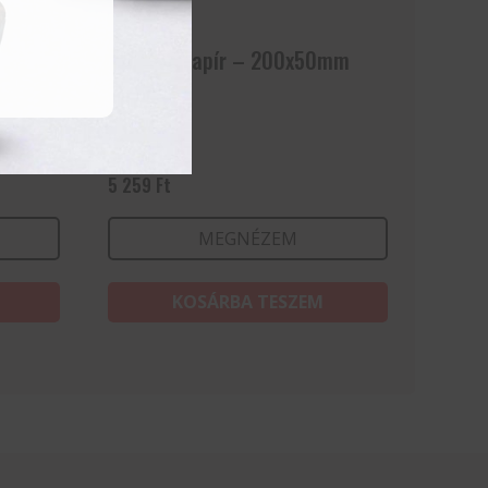
Csiszolópapír – 200x50mm
5 259
Ft
MEGNÉZEM
KOSÁRBA TESZEM