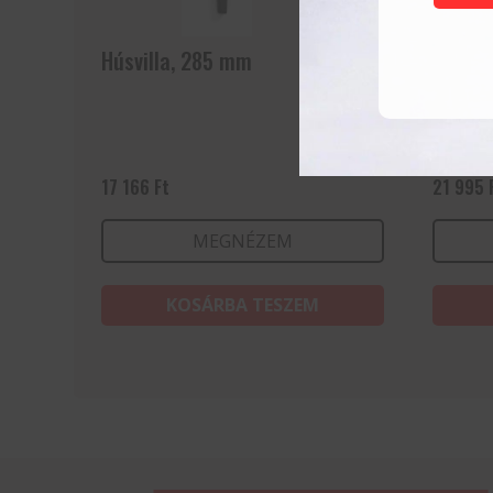
Húsvilla, 285 mm
Santok
Feket
17 166
Ft
21 995
MEGNÉZEM
KOSÁRBA TESZEM