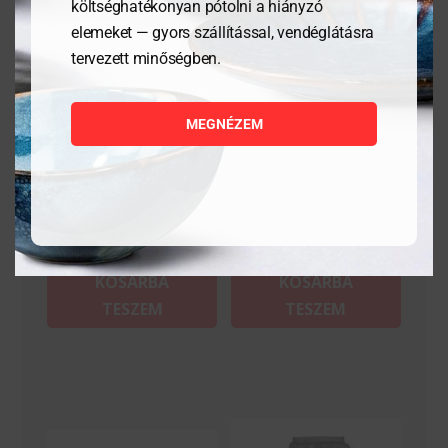
költséghatékonyan pótolni a hiányzó
elemeket — gyors szállítással, vendéglátásra
tervezett minőségben.
Filéző kés- Kitchen Line –
Csiszolópapír –
Fekete – 240x15x20 mm
200x50mm
MEGNÉZEM
4 134
Ft
5 259
Ft
MEGNÉZEM
MEGNÉZEM
KOSÁRBA
KOSÁRBA
TESZEM
TESZEM