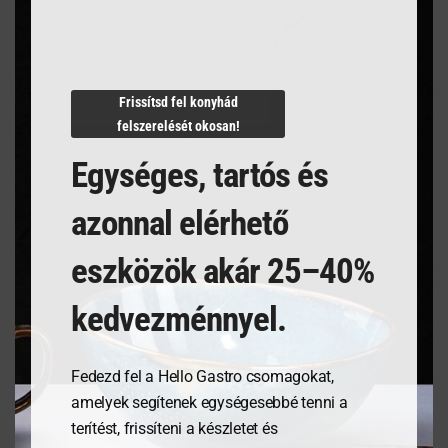
Termékleírás
Frissítsd fel konyhád
felszerelését okosan!
Egységes, tartós és
azonnal elérhető
Kapcsolódó termékek
eszközök akár 25–40%
kedvezménnyel.
Fedezd fel a Hello Gastro csomagokat,
amelyek segítenek egységesebbé tenni a
terítést, frissíteni a készletet és