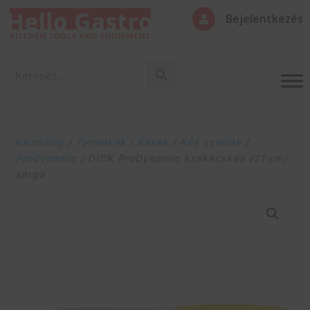
Bejelentkezés

Kezdőlap
/
Termékek
/
Kések
/
Kés szériák
/
Prodynamic
/ DICK ProDynamic szakácskés (21 cm)
sárga