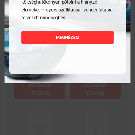
költséghatékonyan pótolni a hiányzó
elemeket — gyors szállítással, vendéglátásra
tervezett minőségben.
Japán élező kő, Naniwa,
Dekoráló készlet 6
1000/3000 finomságú
darabos
MEGNÉZEM
21 797
Ft
24 807
Ft
MEGNÉZEM
MEGNÉZEM
KOSÁRBA
KOSÁRBA
TESZEM
TESZEM