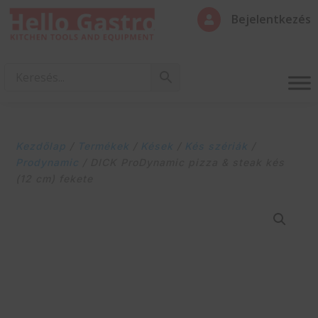
Bejelentkezés

Kezdőlap
/
Termékek
/
Kések
/
Kés szériák
/
Prodynamic
/ DICK ProDynamic pizza & steak kés
(12 cm) fekete