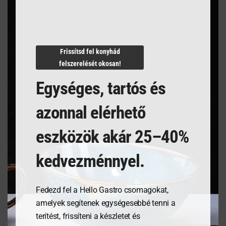
Termékleírás
Frissítsd fel konyhád
felszerelését okosan!
Egységes, tartós és
azonnal elérhető
Kapcsolódó termékek
eszközök akár 25–40%
kedvezménnyel.
Fedezd fel a Hello Gastro csomagokat,
amelyek segítenek egységesebbé tenni a
terítést, frissíteni a készletet és