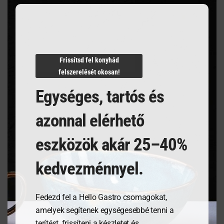
Villámgyors szállítás
mennyiség
Frissítsd fel konyhád
Termékleírás
felszerelését okosan!
Egységes, tartós és
azonnal elérhető
eszközök akár 25–40%
Kapcsolódó termékek
kedvezménnyel.
Fedezd fel a Hello Gastro csomagokat,
amelyek segítenek egységesebbé tenni a
terítést, frissíteni a készletet és