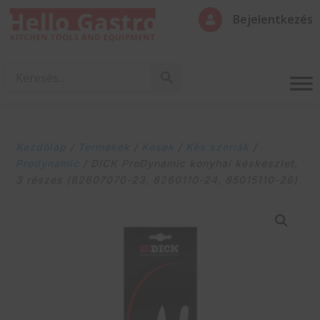
Bejelentkezés

Kezdőlap
/
Termékek
/
Kések
/
Kés szériák
/
Prodynamic
/ DICK ProDynamic konyhai késkészlet,
3 részes (82607070-23, 8260110-24, 85015110-26)