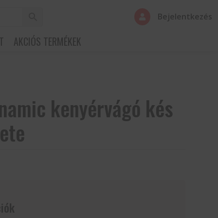
Bejelentkezés

T
AKCIÓS TERMÉKEK
namic kenyérvágó kés
ete
iók