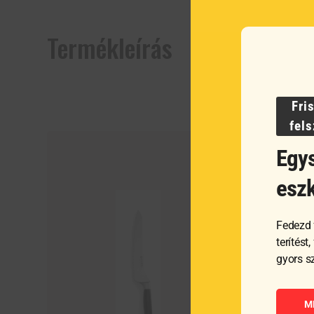
Termékleírás
Fri
fel
Egys
esz
Fedezd 
terítést
gyors s
M