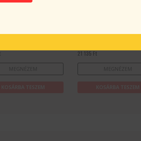
ző
Vágásálló kesztyű, L mér
t
21 135
Ft
MEGNÉZEM
MEGNÉZEM
KOSÁRBA TESZEM
KOSÁRBA TESZEM