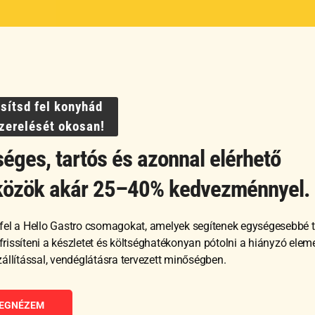
ssítsd fel konyhád
szerelését okosan!
Kapcsolódó termékek
éges, tartós és azonnal elérhető
közök akár 25–40% kedvezménnyel.
fel a Hello Gastro csomagokat, amelyek segítenek egységesebbé t
, frissíteni a készletet és költséghatékonyan pótolni a hiányzó ele
zállítással, vendéglátásra tervezett minőségben.
EGNÉZEM