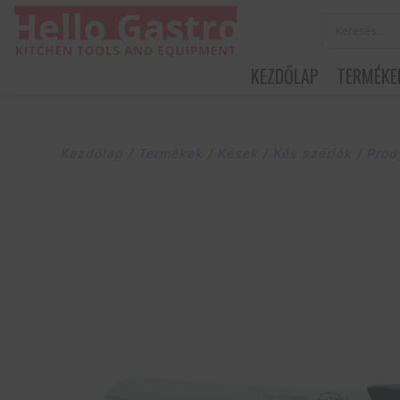
KEZDŐLAP
TERMÉKE
Kezdőlap
/
Termékek
/
Kések
/
Kés szériák
/
Prod