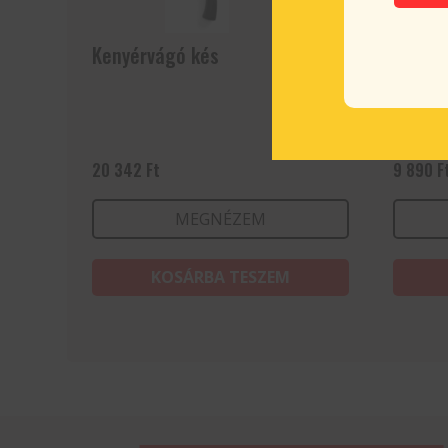
Kenyérvágó kés
Késéle
20 342
Ft
9 890
F
MEGNÉZEM
KOSÁRBA TESZEM