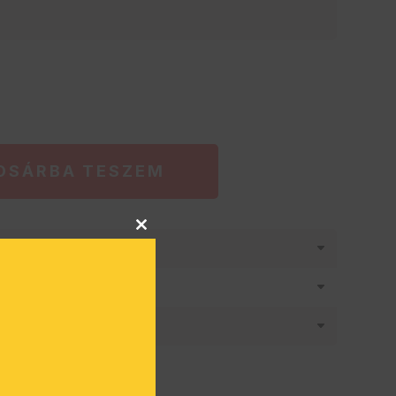
OSÁRBA TESZEM
Close
látásban
this
module