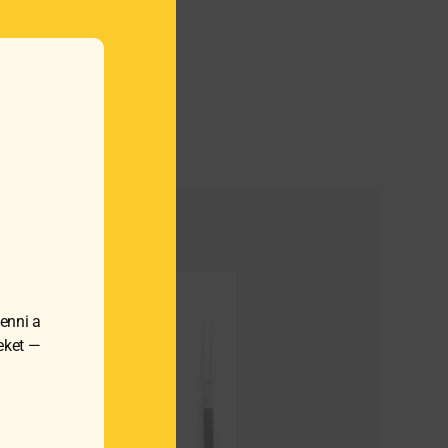
enni a
meket —