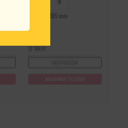
et
Húsvilla, 285 mm
17 166
Ft
MEGNÉZEM
KOSÁRBA TESZEM