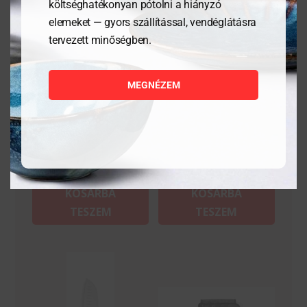
költséghatékonyan pótolni a hiányzó
elemeket — gyors szállítással, vendéglátásra
tervezett minőségben.
Sonka/lazackés – Kitchen
Sonka/lazackés – Profi
Line – 350x15x30 mm
Line – Fekete –
430x20x30 mm
MEGNÉZEM
7 442
Ft
24 146
Ft
MEGNÉZEM
MEGNÉZEM
KOSÁRBA
KOSÁRBA
TESZEM
TESZEM