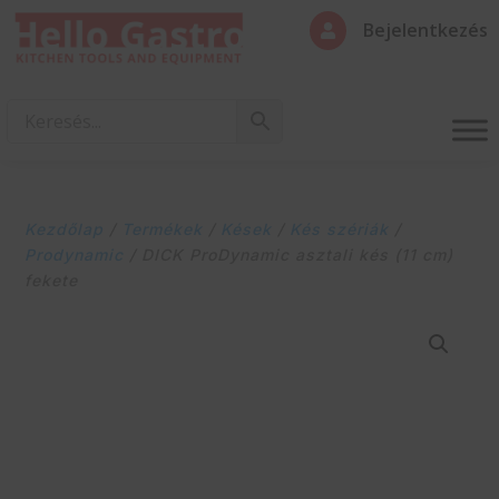
Bejelentkezés

Kezdőlap
/
Termékek
/
Kések
/
Kés szériák
/
Prodynamic
/ DICK ProDynamic asztali kés (11 cm)
fekete