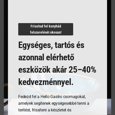
Termékleírás
Frissítsd fel konyhád
felszerelését okosan!
Egységes, tartós és
azonnal elérhető
Kapcsolódó termékek
eszközök akár 25–40%
kedvezménnyel.
Fedezd fel a Hello Gastro csomagokat,
amelyek segítenek egységesebbé tenni a
terítést, frissíteni a készletet és