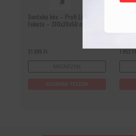
Santoku kés – Profi Line –
Osztri
Fekete – 310x20x50 mm
21 995
Ft
1 952
F
MEGNÉZEM
KOSÁRBA TESZEM