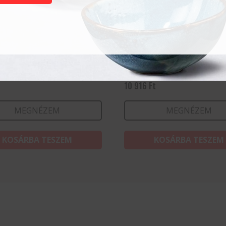
ga kés, egyenes
Hámozókés – Profi Line 
Fekete – 195x15x25 mm
t
10 916
Ft
MEGNÉZEM
MEGNÉZEM
KOSÁRBA TESZEM
KOSÁRBA TESZEM