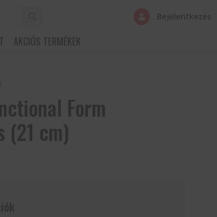
Bejelentkezés

T
AKCIÓS TERMÉKEK
)
nctional Form
s (21 cm)
iók