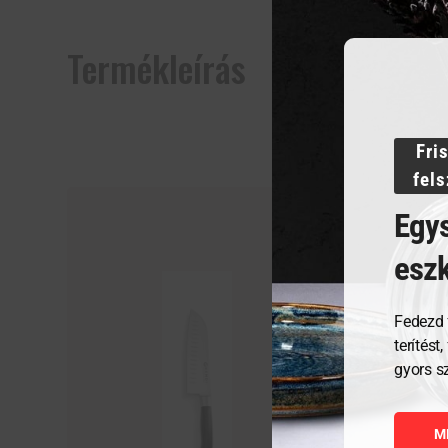
Termékleírás
Fri
fel
Egys
esz
Fedezd 
terítést
gyors s
M