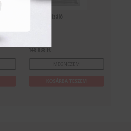
–
Kés sterilizáló
148 838
Ft
MEGNÉZEM
KOSÁRBA TESZEM