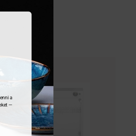
enni a
meket —