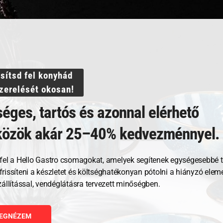
ssítsd fel konyhád
szerelését okosan!
Kapcsolódó termékek
éges, tartós és azonnal elérhető
közök akár 25–40% kedvezménnyel.
fel a Hello Gastro csomagokat, amelyek segítenek egységesebbé t
, frissíteni a készletet és költséghatékonyan pótolni a hiányzó ele
zállítással, vendéglátásra tervezett minőségben.
EGNÉZEM