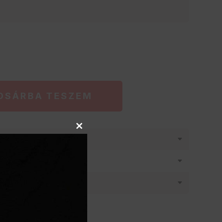
OSÁRBA TESZEM
Close
látásban
this
module