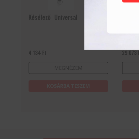
Késélező- Universal
Húsvág
300x2
4 134
Ft
29 073
MEGNÉZEM
KOSÁRBA TESZEM