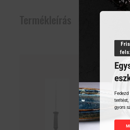
Termékleírás
Fri
fel
Egys
esz
Fedezd 
terítést
gyors s
M