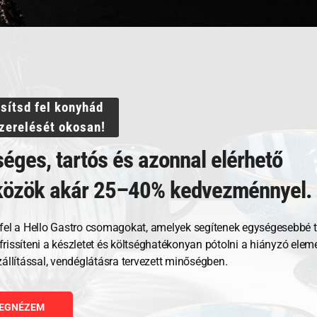
ssítsd fel konyhád
szerelését okosan!
Kapcsolódó termékek
éges, tartós és azonnal elérhető
közök akár 25–40% kedvezménnyel.
fel a Hello Gastro csomagokat, amelyek segítenek egységesebbé t
, frissíteni a készletet és költséghatékonyan pótolni a hiányzó ele
zállítással, vendéglátásra tervezett minőségben.
EGNÉZEM