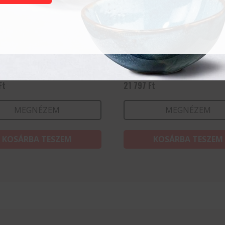
ó bárd – Profi Line –
Japán élező kő, Naniwa,
0x60 mm
1000/3000 finomságú
Ft
21 797
Ft
MEGNÉZEM
MEGNÉZEM
KOSÁRBA TESZEM
KOSÁRBA TESZEM