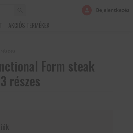
Bejelentkezés

T
AKCIÓS TERMÉKEK
 részes
nctional Form steak
 3 részes
iók