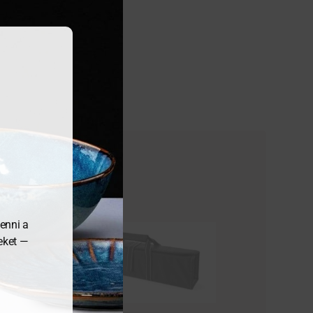
enni a
meket —