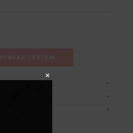
OSÁRBA TESZEM
Close
látásban
this
module