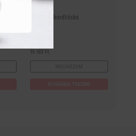
Késtartó hordtáska
15 182
Ft
MEGNÉZEM
KOSÁRBA TESZEM