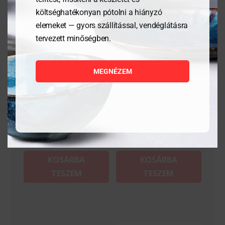
költséghatékonyan pótolni a hiányzó
elemeket — gyors szállítással, vendéglátásra
tervezett minőségben.
Hámozókés – Profi Line –
Vágásálló kesztyű, L
Fekete – 195x15x25 mm
méret
MEGNÉZEM
10 916
Ft
21 135
Ft
MEGNÉZEM
MEGNÉZEM
KOSÁRBA
KOSÁRBA
TESZEM
TESZEM