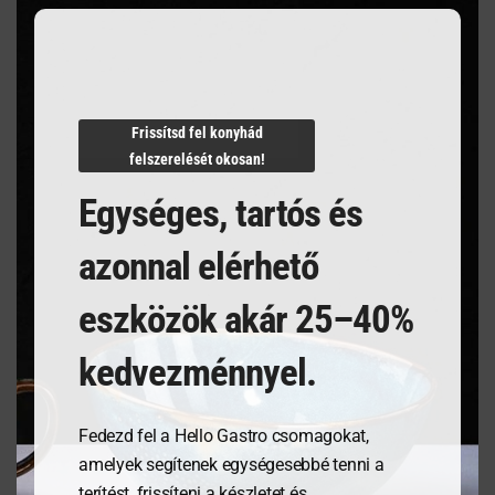
Villámgyors szállítás
Frissítsd fel konyhád
Termékleírás
felszerelését okosan!
Egységes, tartós és
azonnal elérhető
eszközök akár 25–40%
Kapcsolódó termékek
kedvezménnyel.
Fedezd fel a Hello Gastro csomagokat,
amelyek segítenek egységesebbé tenni a
terítést, frissíteni a készletet és