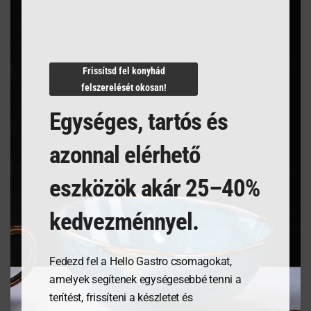
Termékleírás
Frissítsd fel konyhád
felszerelését okosan!
Egységes, tartós és
azonnal elérhető
Kapcsolódó termékek
eszközök akár 25–40%
kedvezménnyel.
Fedezd fel a Hello Gastro csomagokat,
amelyek segítenek egységesebbé tenni a
terítést, frissíteni a készletet és