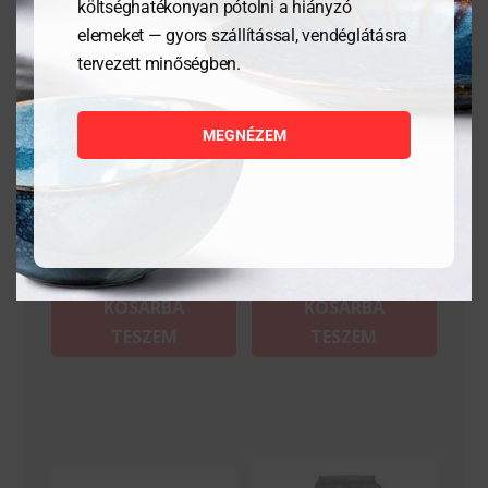
költséghatékonyan pótolni a hiányzó
elemeket — gyors szállítással, vendéglátásra
tervezett minőségben.
Osztriga kés, egyenes
Sonka/lazackés – Kitchen
Line – 350x15x30 mm
MEGNÉZEM
1 952
Ft
7 442
Ft
MEGNÉZEM
MEGNÉZEM
KOSÁRBA
KOSÁRBA
TESZEM
TESZEM