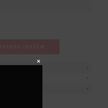
OSÁRBA TESZEM
Close
látásban
this
module