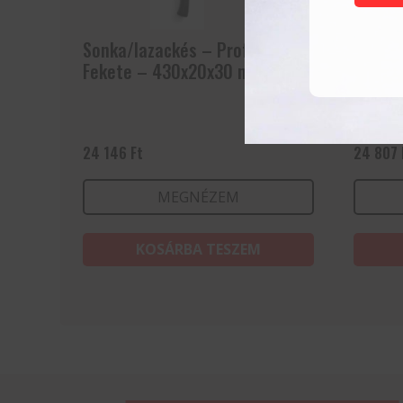
Sonka/lazackés – Profi Line –
Dekorá
Fekete – 430x20x30 mm
24 146
Ft
24 807
MEGNÉZEM
KOSÁRBA TESZEM