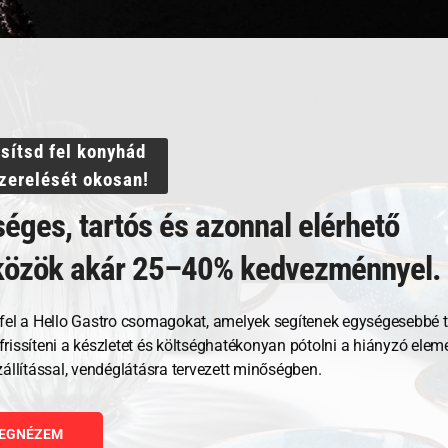
ssítsd fel konyhád
szerelését okosan!
Kapcsolódó termékek
éges, tartós és azonnal elérhető
közök akár 25–40% kedvezménnyel.
fel a Hello Gastro csomagokat, amelyek segítenek egységesebbé t
, frissíteni a készletet és költséghatékonyan pótolni a hiányzó ele
zállítással, vendéglátásra tervezett minőségben.
EGNÉZEM