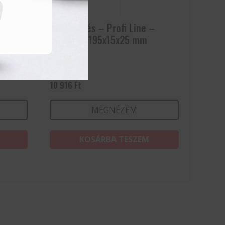
Hámozókés – Profi Line –
Fekete – 195x15x25 mm
10 916
Ft
MEGNÉZEM
KOSÁRBA TESZEM