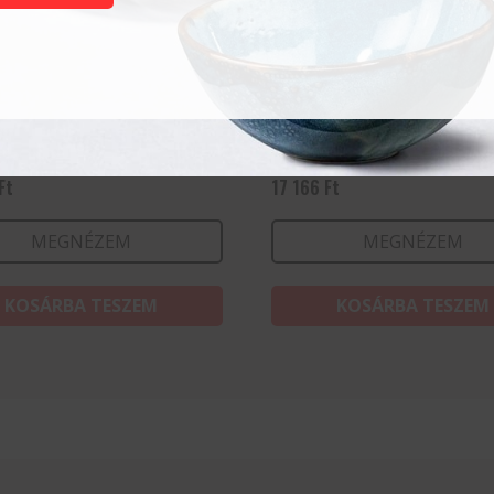
ló készlet 6 darabos
Húsvilla, 285 mm
Ft
17 166
Ft
MEGNÉZEM
MEGNÉZEM
KOSÁRBA TESZEM
KOSÁRBA TESZEM