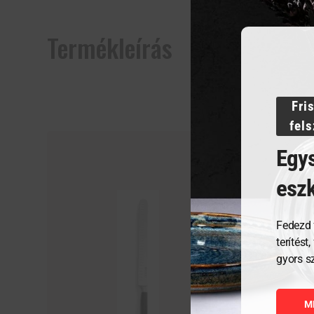
Termékleírás
Fri
fel
Egys
esz
Fedezd 
terítést
gyors s
M