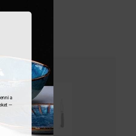
enni a
meket —