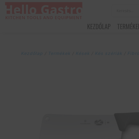
KEZDŐLAP
TERMÉKE
Kezdőlap
/
Termékek
/
Kések
/
Kés szériák
/
Fibr