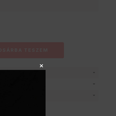
OSÁRBA TESZEM
Close
látásban
this
module