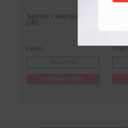
Tejforraló V alakú kiöntővel –
Kiöntő
0,45L
8 435
Ft
4 598
F
MEGNÉZEM
KOSÁRBA TESZEM