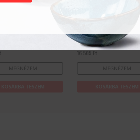
 – 6 darab
Tároló doboz – 6 Rekesz
t
16 505
Ft
MEGNÉZEM
MEGNÉZEM
KOSÁRBA TESZEM
KOSÁRBA TESZEM