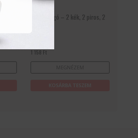
es
Kiöntődugó – 2 kék, 2 piros, 2
zöld
1 158
Ft
MEGNÉZEM
KOSÁRBA TESZEM