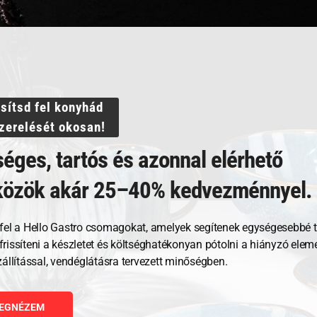
ssítsd fel konyhád
szerelését okosan!
Kapcsolódó termékek
éges, tartós és azonnal elérhető
közök akár 25–40% kedvezménnyel.
fel a Hello Gastro csomagokat, amelyek segítenek egységesebbé t
, frissíteni a készletet és költséghatékonyan pótolni a hiányzó ele
zállítással, vendéglátásra tervezett minőségben.
EGNÉZEM