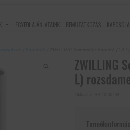
K
EGYEDI AJÁNLATAINK
BEMUTATKOZÁS
KAPCSOLA
reszközök
/
Borhűtők
/ ZWILLING Sommelier borhűtő (1,8 L
ZWILLING S
L) rozsdame
Cikkszám:
HG-10-00209
Termékinformác