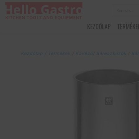
KEZDŐLAP
TERMÉKE
Kezdőlap
/
Termékek
/
Kávézó/ Báreszközök
/
Bá