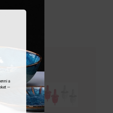
enni a
meket —