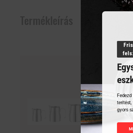
Termékleírás
Fri
fel
Egys
esz
Fedezd 
terítést
gyors s
M