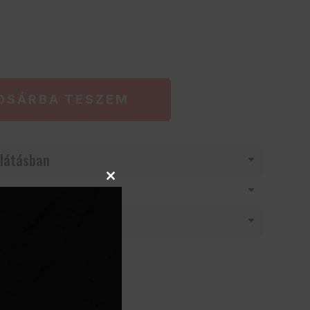
OSÁRBA TESZEM
látásban
Close
this
module