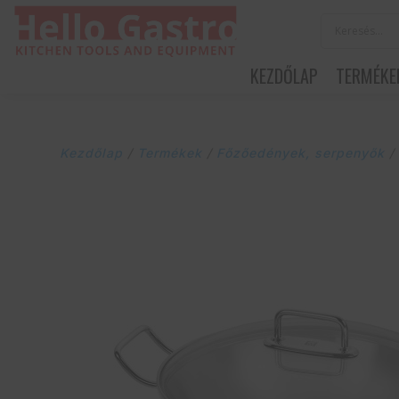
KEZDŐLAP
TERMÉKE
Kezdőlap
/
Termékek
/
Főzőedények, serpenyők