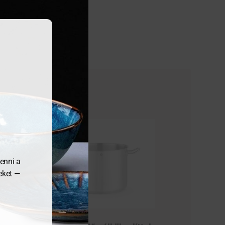
enni a
meket —