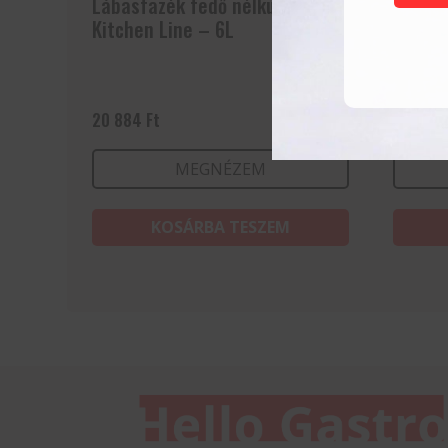
Lábasfazék fedő nélkül –
Fazék 
Kitchen Line – 6L
Line –
20 884
Ft
20 011
MEGNÉZEM
KOSÁRBA TESZEM