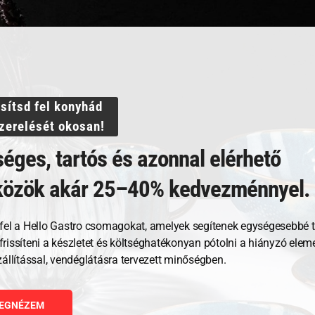
ssítsd fel konyhád
Kapcsolódó termékek
szerelését okosan!
éges, tartós és azonnal elérhető
közök akár 25–40% kedvezménnyel.
fel a Hello Gastro csomagokat, amelyek segítenek egységesebbé t
, frissíteni a készletet és költséghatékonyan pótolni a hiányzó ele
zállítással, vendéglátásra tervezett minőségben.
EGNÉZEM