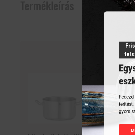
Termékleírás
Fri
fel
Egys
esz
Fedezd 
terítést
gyors s
M