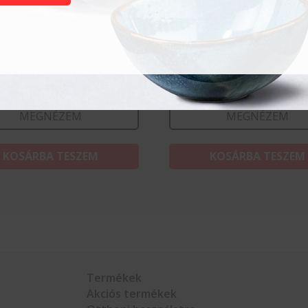
fedő nélkül – Kitchen
Lábasfazék fedő nélkül 
 4,9L
Kitchen Line – 1,9L
Ft
11 060
Ft
MEGNÉZEM
MEGNÉZEM
KOSÁRBA TESZEM
KOSÁRBA TESZEM
Termékek
Akciós termékek