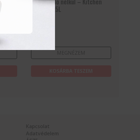
–
Lábas fedő nélkül – Kitchen
Line – 13,5L
39 329
Ft
MEGNÉZEM
KOSÁRBA TESZEM
Kapcsolat
Adatvédelem