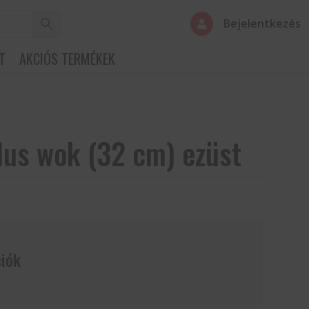
Bejelentkezés

T
AKCIÓS TERMÉKEK
lus wok (32 cm) ezüst
iók