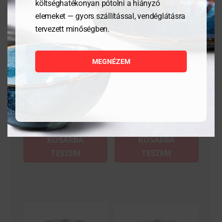
költséghatékonyan pótolni a hiányzó
elemeket — gyors szállítással, vendéglátásra
tervezett minőségben.
Lábasfazék fedő nélkül –
Lábasfazék fedő nélkül –
Kitchen Line – 15L
Kitchen Line – 9,5L
MEGNÉZEM
44 205
Ft
30 198
Ft
MEGNÉZEM
MEGNÉZEM
KOSÁRBA
KOSÁRBA
TESZEM
TESZEM