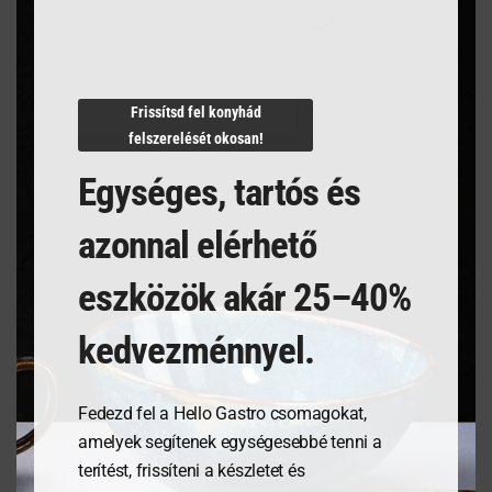
Termékleírás
Frissítsd fel konyhád
felszerelését okosan!
Egységes, tartós és
azonnal elérhető
Kapcsolódó termékek
eszközök akár 25–40%
kedvezménnyel.
Fedezd fel a Hello Gastro csomagokat,
amelyek segítenek egységesebbé tenni a
terítést, frissíteni a készletet és