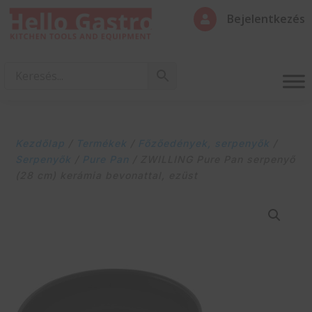
Bejelentkezés

Kezdőlap
/
Termékek
/
Főzőedények, serpenyők
/
Serpenyők
/
Pure Pan
/ ZWILLING Pure Pan serpenyő
(28 cm) kerámia bevonattal, ezüst