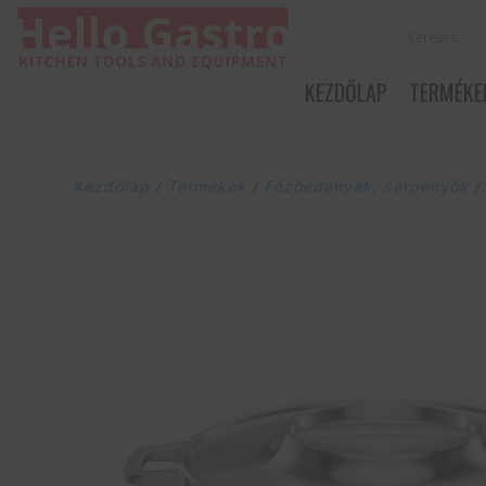
KEZDŐLAP
TERMÉKE
Kezdőlap
/
Termékek
/
Főzőedények, serpenyők