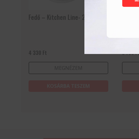
Fedő – Kitchen Line- 200 mm
Palacs
310×2
4 330
Ft
5 785
F
MEGNÉZEM
KOSÁRBA TESZEM