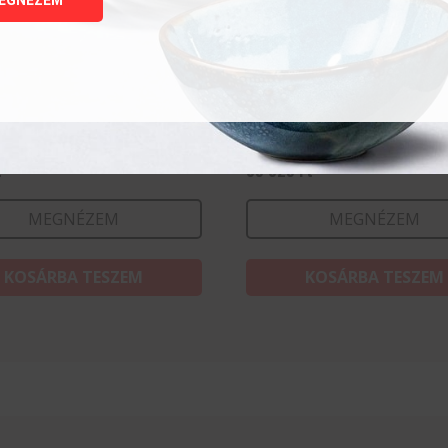
intatészta terítő fából
Lábas fedő nélkül – Kitc
60 mm
Line – 13,5L
t
39 329
Ft
MEGNÉZEM
MEGNÉZEM
KOSÁRBA TESZEM
KOSÁRBA TESZEM