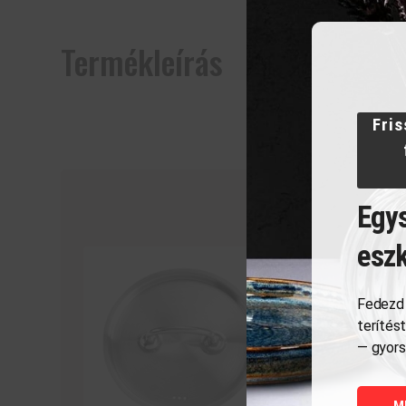
Termékleírás
Fris
Egys
esz
Fedezd 
terítés
— gyors
M