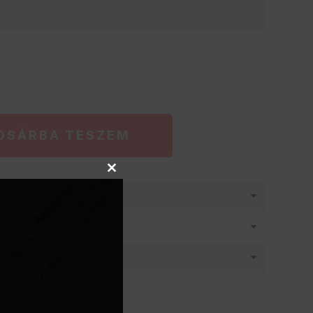
OSÁRBA TESZEM
Close
this
látásban
module