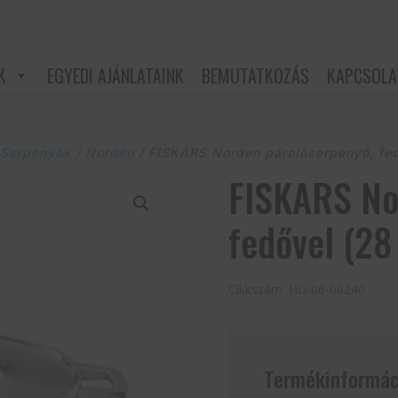
K
EGYEDI AJÁNLATAINK
BEMUTATKOZÁS
KAPCSOLA
/
Serpenyők
/
Norden
/ FISKARS Norden párolóserpenyő, fe
FISKARS No
fedővel (28
Cikkszám:
HG-06-00240
Termékinformác