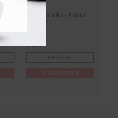
hen
Fazék fedő nélkül – Kitchen
Line – 12L
36 929
Ft
MEGNÉZEM
KOSÁRBA TESZEM