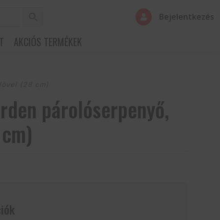
Bejelentkezés

T
AKCIÓS TERMÉKEK
dővel (28 cm)
rden párolóserpenyő,
 cm)
iók