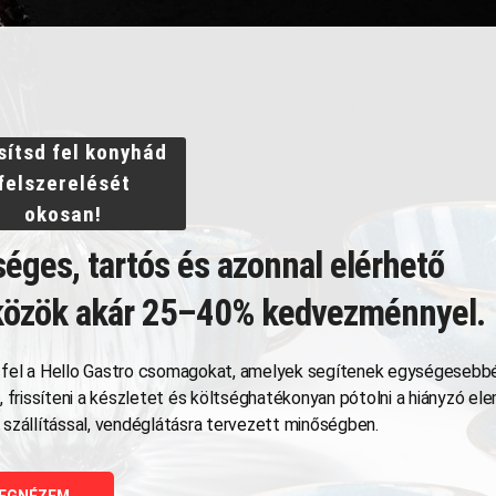
sítsd fel konyhád
felszerelését
okosan!
Kapcsolódó termékek
éges, tartós és azonnal elérhető
közök akár 25–40% kedvezménnyel.
fel a Hello Gastro csomagokat, amelyek segítenek egységesebbé
t, frissíteni a készletet és költséghatékonyan pótolni a hiányzó e
 szállítással, vendéglátásra tervezett minőségben.
EGNÉZEM