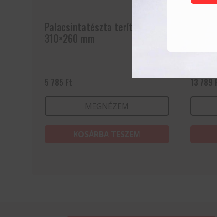
Palacsintatészta terítő fából
Bain-M
310×260 mm
5 785
Ft
13 789
MEGNÉZEM
KOSÁRBA TESZEM