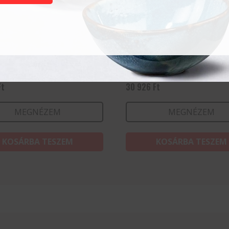
arie edény – 1 L
Spárgafőző készlet XL – 
Ft
30 926
Ft
MEGNÉZEM
MEGNÉZEM
KOSÁRBA TESZEM
KOSÁRBA TESZEM