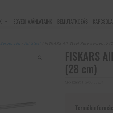
K
EGYEDI AJÁNLATAINK
BEMUTATKOZÁS
KAPCSOLA
/
Serpenyők
/
All Steel
/ FISKARS All Steel Pure serpenyő (
FISKARS All
(28 cm)
Cikkszám:
HG-06-00231
Termékinformác