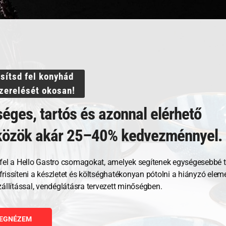
ssítsd fel konyhád
szerelését okosan!
Kapcsolódó termékek
éges, tartós és azonnal elérhető
közök akár 25–40% kedvezménnyel.
fel a Hello Gastro csomagokat, amelyek segítenek egységesebbé t
, frissíteni a készletet és költséghatékonyan pótolni a hiányzó ele
zállítással, vendéglátásra tervezett minőségben.
EGNÉZEM