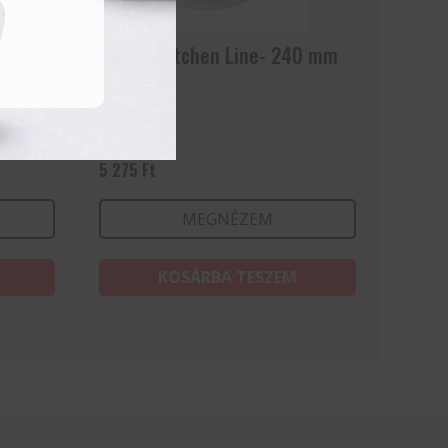
5.5 L
Fedő – Kitchen Line- 240 mm
5 275
Ft
MEGNÉZEM
KOSÁRBA TESZEM