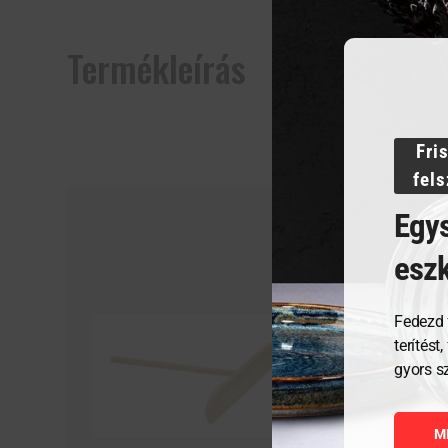
Termékleírás
Fri
fel
Egys
esz
Fedezd 
terítést
gyors s
M