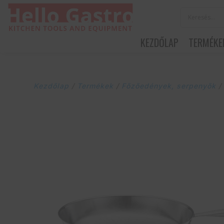
KEZDŐLAP
TERMÉKE
Kezdőlap
/
Termékek
/
Főzőedények, serpenyők