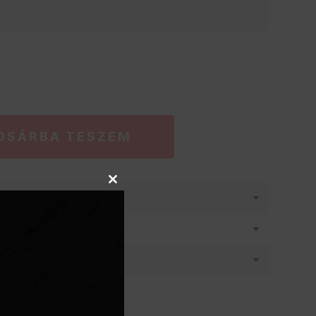
OSÁRBA TESZEM
Close
látásban
this
module