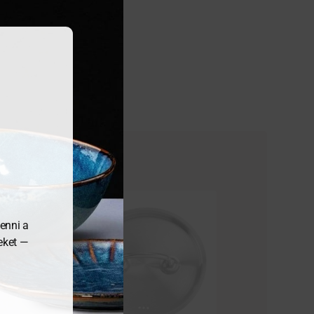
enni a
meket —