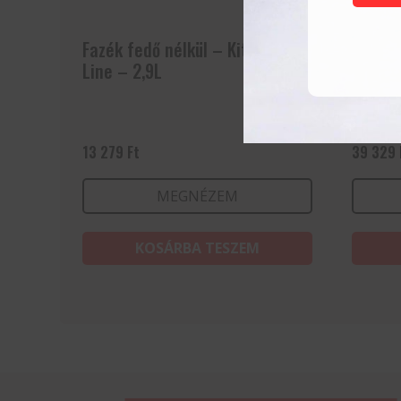
Fazék fedő nélkül – Kitchen
Lábas 
Line – 2,9L
Line –
13 279
Ft
39 329
MEGNÉZEM
KOSÁRBA TESZEM