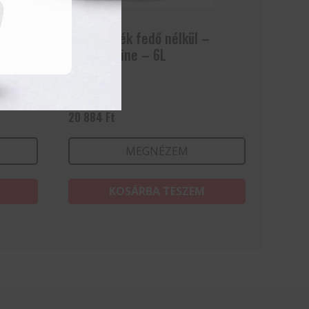
–
Lábasfazék fedő nélkül –
Kitchen Line – 6L
20 884
Ft
MEGNÉZEM
KOSÁRBA TESZEM