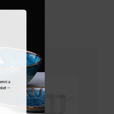
enni a
meket —