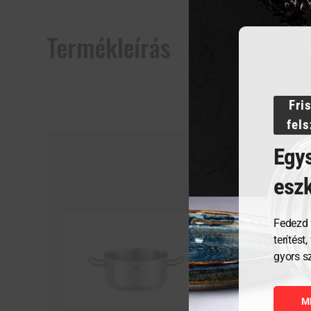
Termékleírás
Fri
fel
Egys
esz
Fedezd 
terítést
gyors s
M