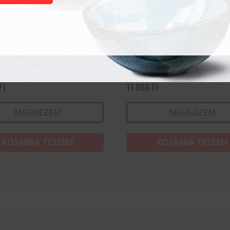
fedő nélkül – Kitchen
Lábasfazék fedő nélkül 
 13,5L
Kitchen Line – 1,9L
Ft
11 060
Ft
MEGNÉZEM
MEGNÉZEM
KOSÁRBA TESZEM
KOSÁRBA TESZEM