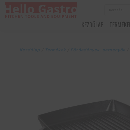
KEZDŐLAP
TERMÉKE
Kezdőlap
/
Termékek
/
Főzőedények, serpenyők