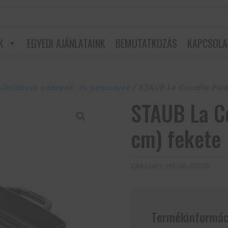
K
EGYEDI AJÁNLATAINK
BEMUTATKOZÁS
KAPCSOLA
/
Öntöttvas edények, és serpenyők
/ STAUB La Cocotte Pure 
STAUB La Co
cm) fekete
Cikkszám:
HG-06-00206
Termékinformác