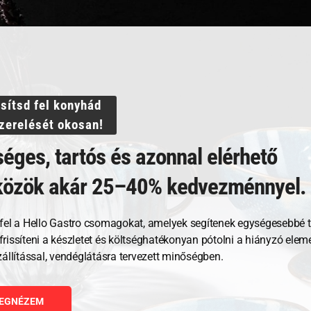
ssítsd fel konyhád
szerelését okosan!
Kapcsolódó termékek
éges, tartós és azonnal elérhető
közök akár 25–40% kedvezménnyel.
fel a Hello Gastro csomagokat, amelyek segítenek egységesebbé t
, frissíteni a készletet és költséghatékonyan pótolni a hiányzó ele
zállítással, vendéglátásra tervezett minőségben.
EGNÉZEM