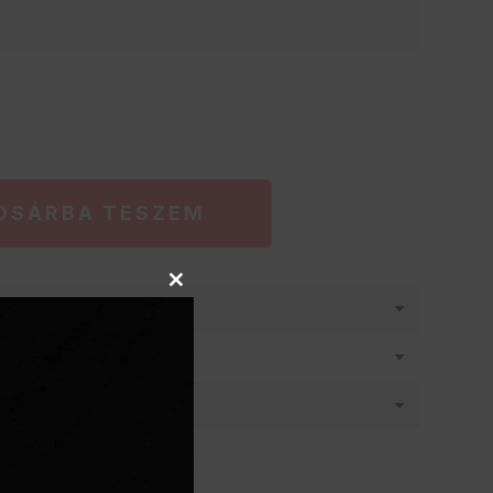
OSÁRBA TESZEM
Close
látásban
this
module