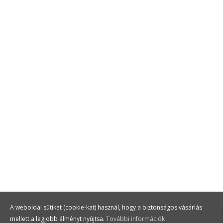
eszközök akár 25–40%
kedvezménnyel.
Fedezd fel a Hello Gastro csomagokat,
amelyek segítenek egységesebbé tenni a
terítést, frissíteni a készletet és
költséghatékonyan pótolni a hiányzó
elemeket — gyors szállítással, vendéglátásra
tervezett minőségben.
MEGNÉZEM
A weboldal sütiket (cookie-kat) használ, hogy a biztonságos vásárlás
mellett a legjobb élményt nyújtsa.
További információk