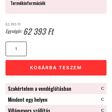
Termékinformációk
62 393 Ft
62 393
Ft
STAUB
La
Cocotte
Mini
lábas
KOSÁRBA TESZEM
(10
cm)
fekete
Szakértelem a vendéglátásban
mennyiség
Mindent egy helyen
Villámgyors szállítás