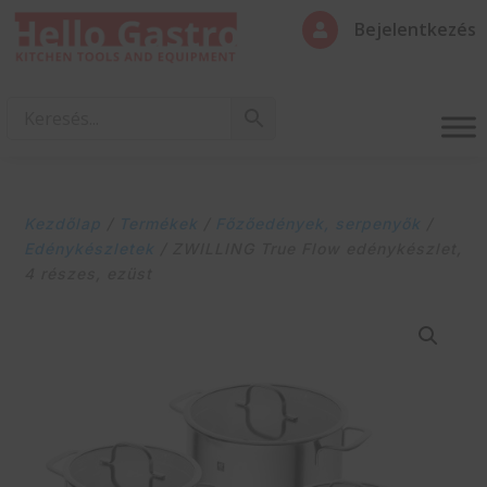
Bejelentkezés

Kezdőlap
/
Termékek
/
Főzőedények, serpenyők
/
Edénykészletek
/ ZWILLING True Flow edénykészlet,
4 részes, ezüst