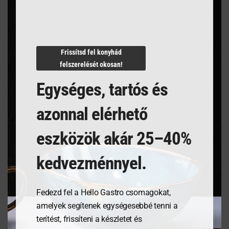
Termékleírás
Frissítsd fel konyhád
felszerelését okosan!
Egységes, tartós és
azonnal elérhető
Kapcsolódó termékek
eszközök akár 25–40%
kedvezménnyel.
Fedezd fel a Hello Gastro csomagokat,
amelyek segítenek egységesebbé tenni a
terítést, frissíteni a készletet és