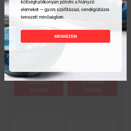
költséghatékonyan pótolni a hiányzó
elemeket — gyors szállítással, vendéglátásra
tervezett minőségben.
Palacsintatészta terítő
Fazék fedő nélkül –
fából 310×260 mm
Kitchen Line – 12L
MEGNÉZEM
5 785
Ft
36 929
Ft
MEGNÉZEM
MEGNÉZEM
KOSÁRBA
KOSÁRBA
TESZEM
TESZEM