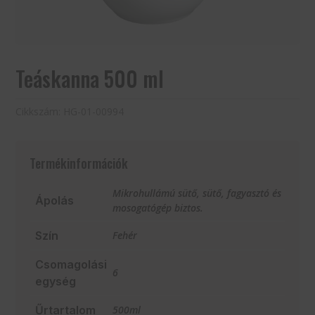
Teáskanna 500 ml
Cikkszám:
HG-01-00994
Termékinformációk
Mikrohullámú sütő, sütő, fagyasztó és
Ápolás
mosogatógép biztos.
Szín
Fehér
Csomagolási
6
egység
Űrtartalom
500ml