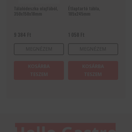
Tálalódeszka olajfából,
Étlaptartó tábla,
350x150x18mm
185x245mm
9 384
Ft
1 058
Ft
MEGNÉZEM
MEGNÉZEM
KOSÁRBA
KOSÁRBA
TESZEM
TESZEM