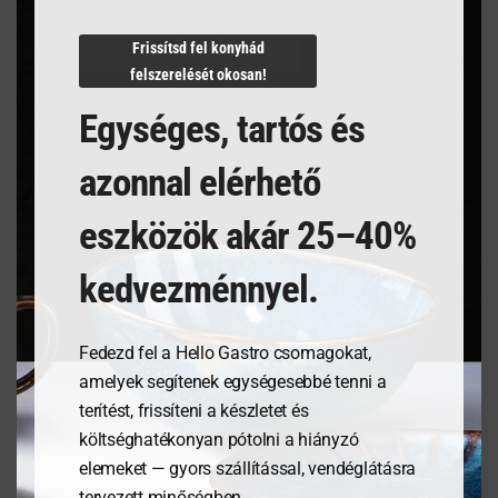
N/A
Frissítsd fel konyhád
felszerelését okosan!
Egységes, tartós és
Kapcsolódó termékek
azonnal elérhető
eszközök akár 25–40%
kedvezménnyel.
Fedezd fel a Hello Gastro csomagokat,
amelyek segítenek egységesebbé tenni a
terítést, frissíteni a készletet és
költséghatékonyan pótolni a hiányzó
Tálalódeszka olajfából,
Tálalódeszka olajfából,
elemeket — gyors szállítással, vendéglátásra
350x120x18mm
400x140x18mm
tervezett minőségben.