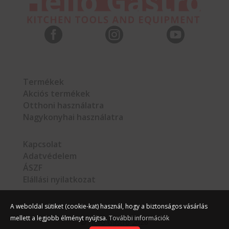



Termékek
Akciós termékek
Otthoni használatra
Nagykonyhai használatra
Kapcsolat
Adatvédelem
ÁSZF
Elállási nyilatkozat
A weboldal sütiket (cookie-kat) használ, hogy a biztonságos vásárlás
mellett a legjobb élményt nyújtsa.
További információk
©
Hello Gastro
2026