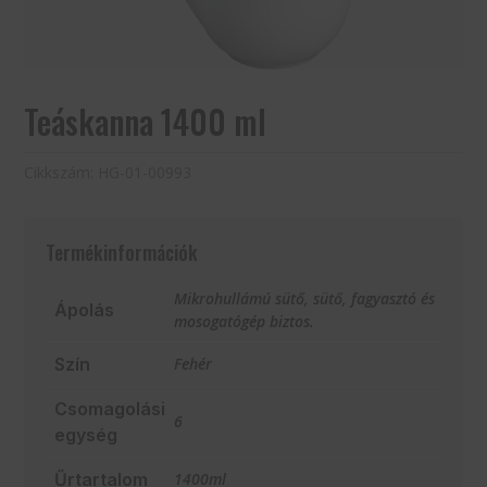
Teáskanna 1400 ml
Cikkszám:
HG-01-00993
Termékinformációk
Mikrohullámú sütő, sütő, fagyasztó és
Ápolás
mosogatógép biztos.
Szín
Fehér
Csomagolási
6
egység
Űrtartalom
1400ml