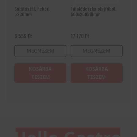
Salátástál, Fehér,
Tálalódeszka olajfából,
⌀230mm
600x200x18mm
6 559
Ft
17 170
Ft
MEGNÉZEM
MEGNÉZEM
KOSÁRBA
KOSÁRBA
TESZEM
TESZEM