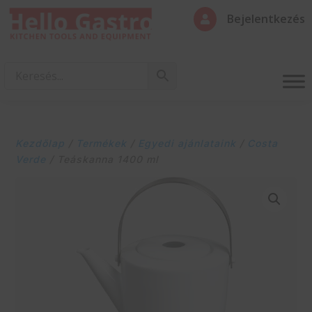
Bejelentkezés

Kezdőlap
/
Termékek
/
Egyedi ajánlataink
/
Costa
Verde
/ Teáskanna 1400 ml