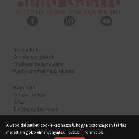



Termékek
Akciós termékek
Otthoni használatra
Nagykonyhai használatra
Kapcsolat
Adatvédelem
ÁSZF
Elállási nyilatkozat
A weboldal sütiket (cookie-kat) használ, hogy a biztonságos vásárlás
mellett a legjobb élményt nyújtsa.
További információk
©
Hello Gastro
2026