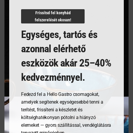
N/A
Frissítsd fel konyhád
felszerelését okosan!
Egységes, tartós és
Kapcsolódó termékek
azonnal elérhető
eszközök akár 25–40%
kedvezménnyel.
Fedezd fel a Hello Gastro csomagokat,
amelyek segítenek egységesebbé tenni a
terítést, frissíteni a készletet és
költséghatékonyan pótolni a hiányzó
Tálalódeszka olajfából,
Tálalódeszka olajfából,
elemeket — gyors szállítással, vendéglátásra
250x150x18mm
300x150x18mm
tervezett minőségben.