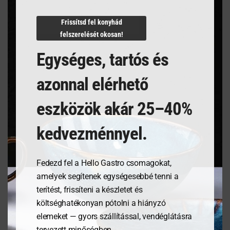
N/A
Frissítsd fel konyhád
felszerelését okosan!
Egységes, tartós és
Kapcsolódó termékek
azonnal elérhető
eszközök akár 25–40%
kedvezménnyel.
Fedezd fel a Hello Gastro csomagokat,
amelyek segítenek egységesebbé tenni a
terítést, frissíteni a készletet és
költséghatékonyan pótolni a hiányzó
Tálalódeszka olajfából,
Tálalódeszka olajfából,
elemeket — gyors szállítással, vendéglátásra
300x210x18mm
300x150x18mm
tervezett minőségben.