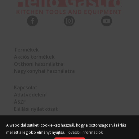



Termékek
Akciós termékek
Otthoni használatra
Nagykonyhai használatra
Kapcsolat
Adatvédelem
ÁSZF
Elállási nyilatkozat
A weboldal sütiket (cookie-kat) használ, hogy a biztonságos vásárlás
mellett a legjobb élményt nyújtsa.
További információk
©
Hello Gastro
2026