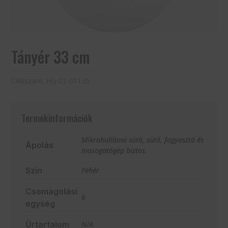
Tányér 33 cm
Cikkszám:
HG-01-01126
Termékinformációk
Mikrohullámú sütő, sütő, fagyasztó és
Ápolás
mosogatógép biztos.
Szín
Fehér
Csomagolási
6
egység
Űrtartalom
N/A