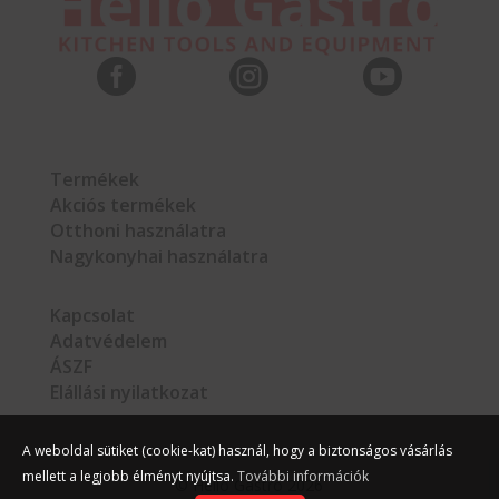



Termékek
Akciós termékek
Otthoni használatra
Nagykonyhai használatra
Kapcsolat
Adatvédelem
ÁSZF
Elállási nyilatkozat
A weboldal sütiket (cookie-kat) használ, hogy a biztonságos vásárlás
mellett a legjobb élményt nyújtsa.
További információk
©
Hello Gastro
2026