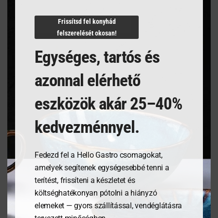
N/A
Frissítsd fel konyhád
felszerelését okosan!
Egységes, tartós és
Kapcsolódó termékek
azonnal elérhető
eszközök akár 25–40%
kedvezménnyel.
Fedezd fel a Hello Gastro csomagokat,
amelyek segítenek egységesebbé tenni a
terítést, frissíteni a készletet és
költséghatékonyan pótolni a hiányzó
Étlaptartó tábla,
Tálalódeszka olajfából,
elemeket — gyors szállítással, vendéglátásra
185x245mm
400x140x18mm