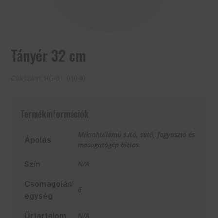
Tányér 32 cm
Cikkszám:
HG-01-01040
Termékinformációk
Mikrohullámú sütő, sütő, fagyasztó és
Ápolás
mosogatógép biztos.
Szín
N/A
Csomagolási
6
egység
Űrtartalom
N/A