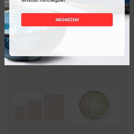
tervezett minőségben.
1 058
Ft
9 855
Ft
MEGNÉZEM
MEGNÉZEM
MEGNÉZEM
KOSÁRBA
KOSÁRBA
TESZEM
TESZEM