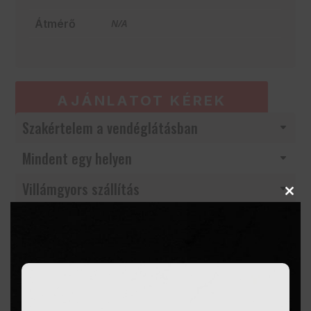
Átmérő
N/A
AJÁNLATOT KÉREK
Szakértelem a vendéglátásban
Mindent egy helyen
Villámgyors szállítás
Clos
this
modu
Termékleírás