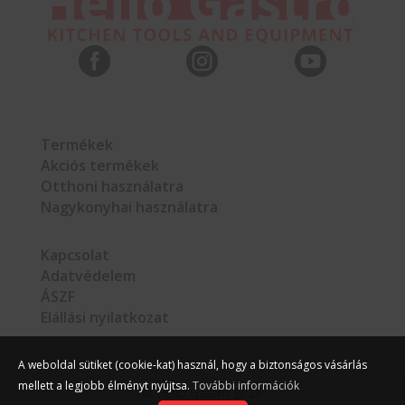



Termékek
Akciós termékek
Otthoni használatra
Nagykonyhai használatra
Kapcsolat
Adatvédelem
ÁSZF
Elállási nyilatkozat
A weboldal sütiket (cookie-kat) használ, hogy a biztonságos vásárlás
mellett a legjobb élményt nyújtsa.
További információk
©
Hello Gastro
2026