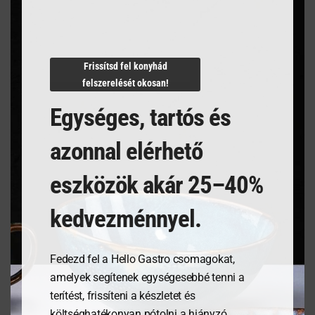
Termékleírás
Frissítsd fel konyhád
felszerelését okosan!
N/A
Egységes, tartós és
azonnal elérhető
Kapcsolódó termékek
eszközök akár 25–40%
kedvezménnyel.
Fedezd fel a Hello Gastro csomagokat,
amelyek segítenek egységesebbé tenni a
terítést, frissíteni a készletet és
költséghatékonyan pótolni a hiányzó