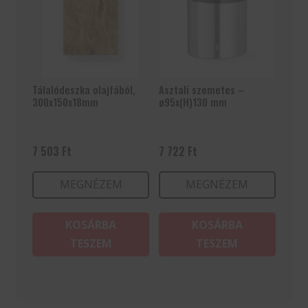
Tálalódeszka olajfából,
Asztali szemetes –
300x150x18mm
ø95x(H)130 mm
7 503
Ft
7 722
Ft
MEGNÉZEM
MEGNÉZEM
KOSÁRBA
KOSÁRBA
TESZEM
TESZEM