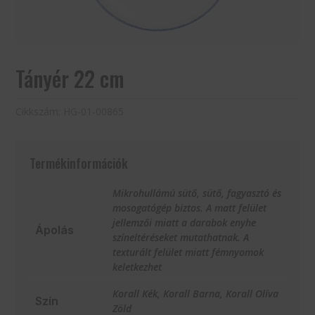
Tányér 22 cm
Cikkszám:
HG-01-00865
Termékinformációk
Mikrohullámú sütő, sütő, fagyasztó és
mosogatógép biztos. A matt felület
jellemzői miatt a darabok enyhe
Ápolás
színeltéréseket mutathatnak. A
texturált felület miatt fémnyomok
keletkezhet
Korall Kék, Korall Barna, Korall Olíva
Szín
Zöld