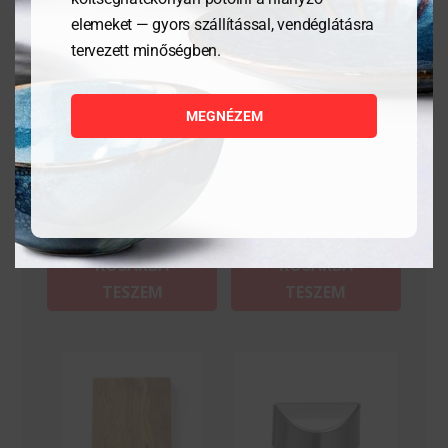
elemeket — gyors szállítással, vendéglátásra
tervezett minőségben.
Tálalódeszka olajfából,
Tálalódeszka olajfából,
300x210x18mm
250x150x18mm
MEGNÉZEM
7 644
Ft
5 621
Ft
MEGNÉZEM
MEGNÉZEM
KOSÁRBA
KOSÁRBA
TESZEM
TESZEM