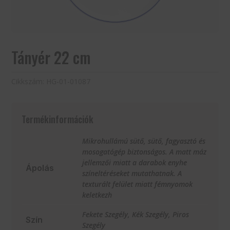
Tányér 22 cm
Cikkszám:
HG-01-01087
Termékinformációk
Mikrohullámú sütő, sütő, fagyasztó és
mosogatógép biztonságos. A matt máz
jellemzői miatt a darabok enyhe
Ápolás
színeltéréseket mutathatnak. A
texturált felület miatt fémnyomok
keletkezh
Fekete Szegély, Kék Szegély, Piros
Szín
Szegély