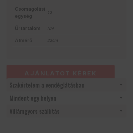
Csomagolási
12
egység
Űrtartalom
N/A
Átmérő
22cm
AJÁNLATOT KÉREK
Szakértelem a vendéglátásban
Mindent egy helyen
Villámgyors szállítás