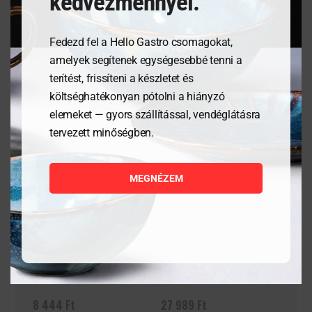
kedvezménnyel.
Fedezd fel a Hello Gastro csomagokat,
Kapcsolódó termékek
amelyek segítenek egységesebbé tenni a
terítést, frissíteni a készletet és
költséghatékonyan pótolni a hiányzó
elemeket — gyors szállítással, vendéglátásra
tervezett minőségben.
MEGNÉZEM
Tálalódeszka olajfából,
Kenyérdoboz olajfából,
350x120x18mm
245x198x94mm
8 444
Ft
27 989
Ft