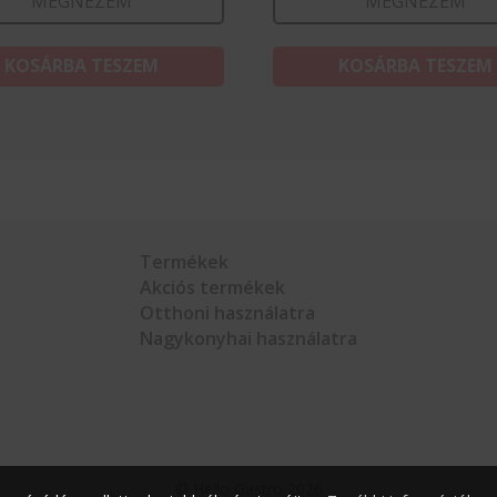
MEGNÉZEM
MEGNÉZEM
KOSÁRBA TESZEM
KOSÁRBA TESZEM
Termékek
Akciós termékek
Otthoni használatra
Nagykonyhai használatra
©
Hello Gastro
2026