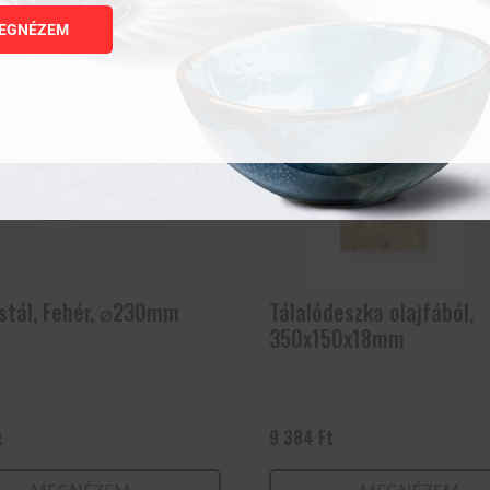
Kapcsolódó termékek
EGNÉZEM
stál, Fehér, ⌀230mm
Tálalódeszka olajfából,
350x150x18mm
t
9 384
Ft