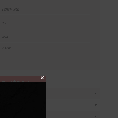
Fehér- kék
12
N/A
21cm
Close
T KÉREK
this
module
látásban