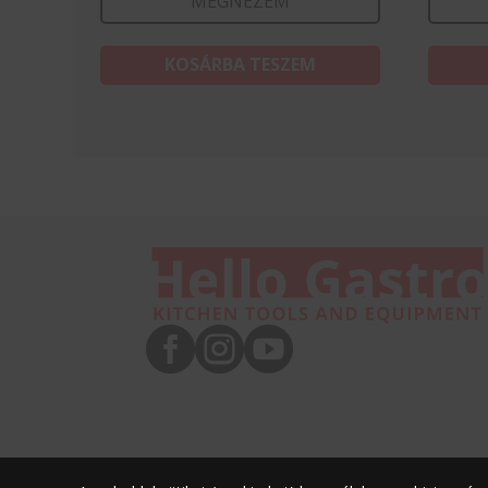
MEGNÉZEM
KOSÁRBA TESZEM


