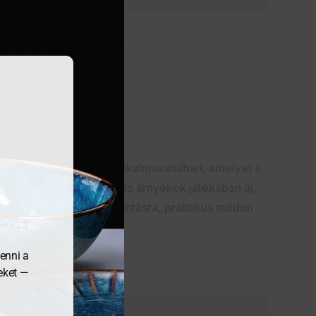
st kínál a színes máz alkalmazásában, amelyet a
ellátva, tükröződések és árnyékok játékában új,
t adja, vizuálisan, tapintásra, praktikus módon
enni a
meket —