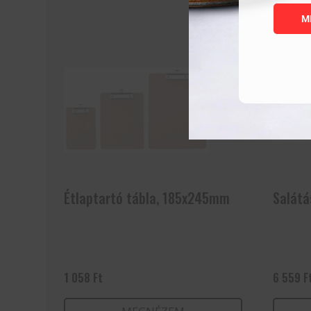
M
Étlaptartó tábla, 185x245mm
Salátá
1 058
Ft
6 559
F