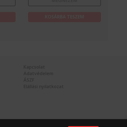
MEGNÉZEM
KOSÁRBA TESZEM
Kapcsolat
Adatvédelem
ÁSZF
Elállási nyilatkozat