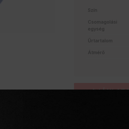
Szín
Csomagolási
egység
Űrtartalom
Átmérő
AJÁNLATO
Szakértelem a vendég
Mindent egy helyen
Villámgyors szállítás