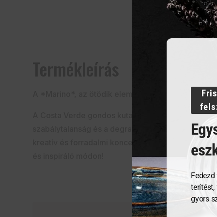
Termékleírás
Fri
A *Marino*, az ötödik elem világoskékje
fel
A Costa Verde gondos kutatásának és technikai f
Egys
szabálytalanság és a degradációs hatás jellemez.
kreatív és forradalmi koncepciót népszerűsít az é
esz
és inspiráló módon!
Fedezd 
terítést
gyors s