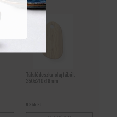
Tálalódeszka olajfából,
350x210x18mm
9 855
Ft