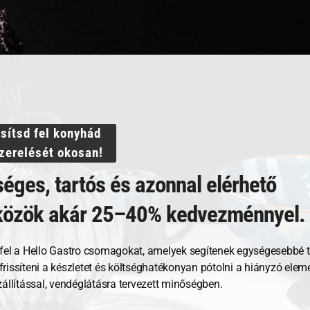
ssítsd fel konyhád
szerelését okosan!
ejlesztésének eredményeként a *Marino* egy új megközelíté
éges, tartós és azonnal elérhető
 Az *Agma* kollekció, amely hullámzó domborulatokkal van 
tkezés művészetében. Egy vonal, amely a teljesítmény érzésé
közök akár 25–40% kedvezménnyel.
fel a Hello Gastro csomagokat, amelyek segítenek egységesebbé t
, frissíteni a készletet és költséghatékonyan pótolni a hiányzó ele
zállítással, vendéglátásra tervezett minőségben.