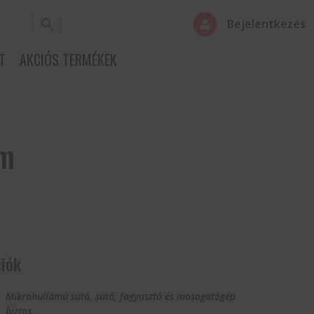
Bejelentkezés

T
AKCIÓS TERMÉKEK
cm
iók
Mikrohullámú sütő, sütő, fagyasztó és mosogatógép
biztos.