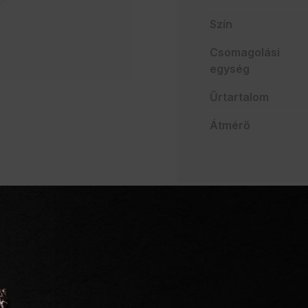
Szín
Csomagolási
egység
Űrtartalom
Átmérő
AJÁNLATO
Szakértelem a vendég
Mindent egy helyen
Villámgyors szállítás