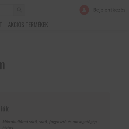
Bejelentkezés

T
AKCIÓS TERMÉKEK
cm
iók
Mikrohullámú sütő, sütő, fagyasztó és mosogatógép
biztos.