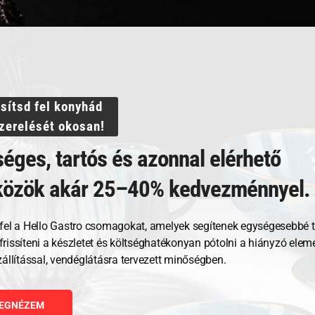
ssítsd fel konyhád
szerelését okosan!
éges, tartós és azonnal elérhető
közök akár 25–40% kedvezménnyel.
Kapcsolódó termékek
fel a Hello Gastro csomagokat, amelyek segítenek egységesebbé t
, frissíteni a készletet és költséghatékonyan pótolni a hiányzó ele
zállítással, vendéglátásra tervezett minőségben.
EGNÉZEM