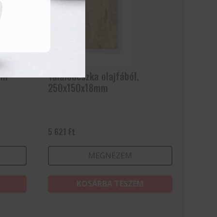
mm
Tálalódeszka olajfából,
250x150x18mm
5 621
Ft
MEGNÉZEM
KOSÁRBA TESZEM