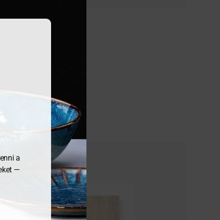
enni a
meket —