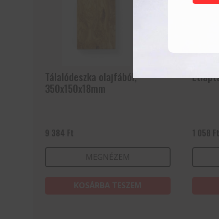
Tálalódeszka olajfából,
Étlapt
350x150x18mm
9 384
Ft
1 058
F
MEGNÉZEM
KOSÁRBA TESZEM