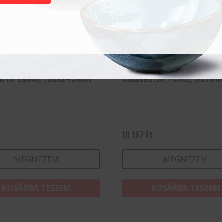
artó tábla, 185x245mm
Salátástál, Fehér, ⌀270
t
10 167
Ft
MEGNÉZEM
MEGNÉZEM
KOSÁRBA TESZEM
KOSÁRBA TESZEM