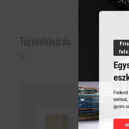
Termékleírás
Fri
fel
N/A
Egys
esz
Fedezd 
terítést
gyors s
M