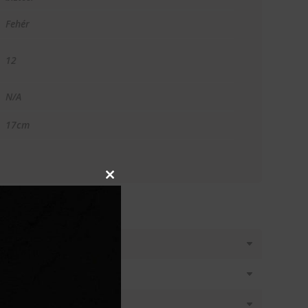
Fehér
12
N/A
17cm
Close
this
module
T KÉREK
látásban