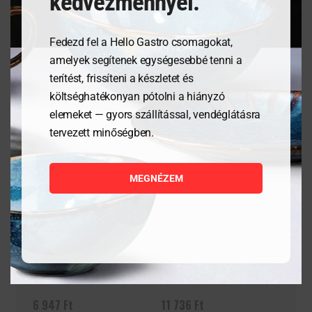
kedvezménnyel.
Fedezd fel a Hello Gastro csomagokat,
Kapcsolódó termékek
amelyek segítenek egységesebbé tenni a
terítést, frissíteni a készletet és
költséghatékonyan pótolni a hiányzó
elemeket — gyors szállítással, vendéglátásra
tervezett minőségben.
MEGNÉZEM
Pizzatányér, Speciale
Tálalódeszka olajfából,
Barocco- ø330mm
400x250x18mm
6 947
Ft
11 736
Ft