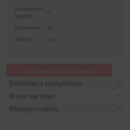
Csomagolási
12
egység
Űrtartalom
N/A
Átmérő
10cm
AJÁNLATOT KÉREK
Szakértelem a vendéglátásban
Mindent egy helyen
Villámgyors szállítás