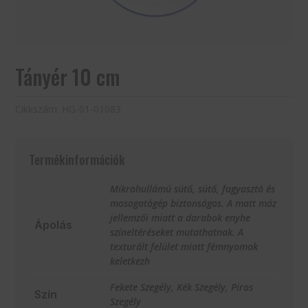
Tányér 10 cm
Cikkszám:
HG-01-01083
Termékinformációk
Mikrohullámú sütő, sütő, fagyasztó és
mosogatógép biztonságos. A matt máz
jellemzői miatt a darabok enyhe
Ápolás
színeltéréseket mutathatnak. A
texturált felület miatt fémnyomok
keletkezh
Fekete Szegély, Kék Szegély, Piros
Szín
Szegély